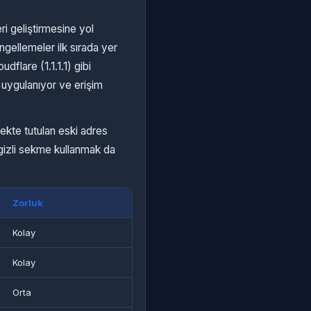
ri geliştirmesine yol
ngellemeler ilk sırada yer
dflare (1.1.1.1) gibi
e uygulanıyor ve erişim
ekte tutulan eski adres
a gizli sekme kullanmak da
Zorluk
Kolay
Kolay
Orta