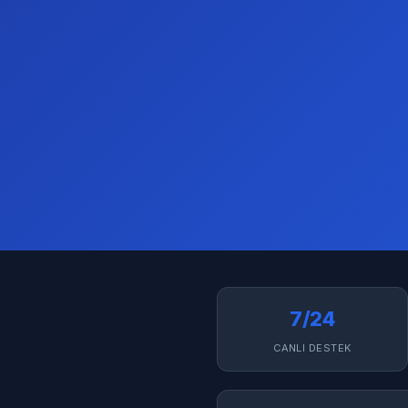
7/24
CANLI DESTEK