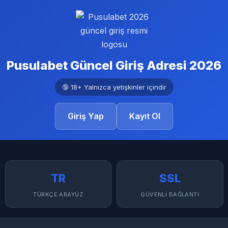
Pusulabet Güncel Giriş Adresi 2026
🔞 18+ Yalnızca yetişkinler içindir
Giriş Yap
Kayıt Ol
TR
SSL
TÜRKÇE ARAYÜZ
GÜVENLI BAĞLANTI