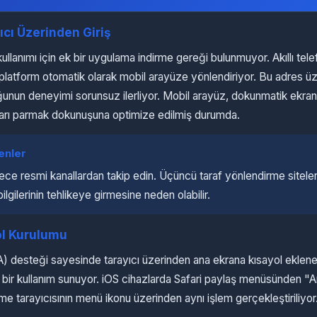
ıcı Üzerinden Giriş
ullanımı için ek bir uygulama indirme gereği bulunmuyor. Akıllı tele
 platform otomatik olarak mobil arayüze yönlendiriyor. Bu adres üz
uğunun deneyimi sorunsuz ilerliyor. Mobil arayüz, dokunmatik ekran
ları parmak dokunuşuna optimize edilmiş durumda.
enler
dece resmi kanallardan takip edin. Üçüncü taraf yönlendirme siteleri
ilgilerinin tehlikeye girmesine neden olabilir.
l Kurulumu
desteği sayesinde tarayıcı üzerinden ana ekrana kısayol ekleneb
bir kullanım sunuyor. iOS cihazlarda Safari paylaş menüsünden "
e tarayıcısının menü ikonu üzerinden aynı işlem gerçekleştiriliyor