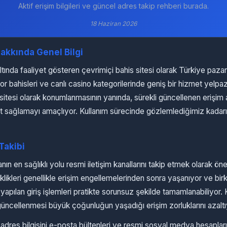
Aktif erişim bilgileri ve güncel adres takip rehberi burada.
18 Haziran 2026
akkında Genel Bilgi
ltında faaliyet gösteren çevrimiçi bahis sitesi olarak Türkiye paza
or bahisleri ve canlı casino kategorilerinde geniş bir hizmet yelpaz
 sitesi olarak konumlanmasının yanında, sürekli güncellenen erişim 
zmet sağlamayı amaçlıyor. Kullanım sürecinde gözlemlediğimiz kadar
Takibi
ın en sağlıklı yolu resmi iletişim kanallarını takip etmek olarak öne
klikleri genellikle erişim engellemelerinden sonra yaşanıyor ve birk
yapılan giriş işlemleri pratikte sorunsuz şekilde tamamlanabiliyor. 
 güncellenmesi büyük çoğunluğun yaşadığı erişim zorluklarını azaltı
i adres bilgisini e-posta bültenleri ve resmi sosyal medya hesapları a