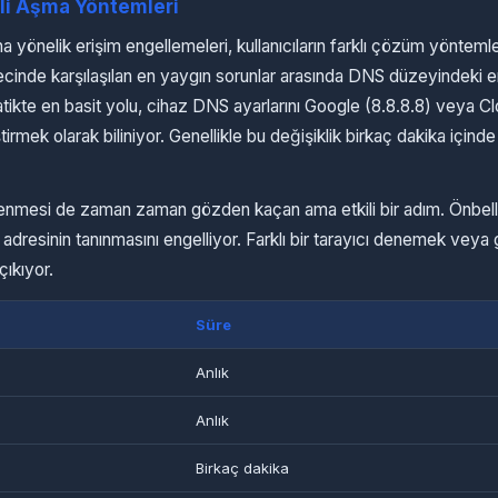
li Aşma Yöntemleri
a yönelik erişim engellemeleri, kullanıcıların farklı çözüm yöntemle
recinde karşılaşılan en yaygın sorunlar arasında DNS düzeyindeki e
tikte en basit yolu, cihaz DNS ayarlarını Google (8.8.8.8) veya Clou
ştirmek olarak biliniyor. Genellikle bu değişiklik birkaç dakika içind
lenmesi de zaman zaman gözden kaçan ama etkili bir adım. Önbell
iş adresinin tanınmasını engelliyor. Farklı bir tarayıcı denemek vey
çıkıyor.
Süre
Anlık
Anlık
Birkaç dakika