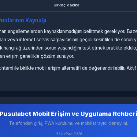
Birkaç dakika
runlarının Kaynağı
aman engellemelerden kaynaklanmadığını belirtmek gerekiyor. Bazen
ı veya internet servis sağlayıcısının geçici kesintileri de sorun yar
k hangi ağ üzerinden sorun yaşandığını test etmek pratikte oldukça
dan erişim genellikle çözüm sunuyor.
mi ile birlikte mobil erişim alternatifi de değerlendirilebilir. Akti
Pusulabet Mobil Erişim ve Uygulama Rehber
Telefondan giriş, PWA kurulumu ve mobil tarayıcı deneyimi.
9 Haziran 2026