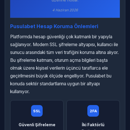
4 Haziran 2026
Pusulabet Hesap Koruma Önlemleri
Platformda hesap güvenliği çok katmanlı bir yapıyla
sağlanıyor. Modern SSL şifreleme altyapısı, kullanıcı ile
sunucu arasındaki tüm veri trafiğini koruma altına alıyor.
Bu şifreleme katmanı, oturum açma bilgileri başta
olmak üzere kişisel verilerin üçüncü taraflarca ele
geçirilmesini büyük ölçüde engelliyor. Pusulabet bu
konuda sektör standartlarına uygun bir altyapı
kullanıyor.
SSL
2FA
Güvenli Şifreleme
İki Faktörlü