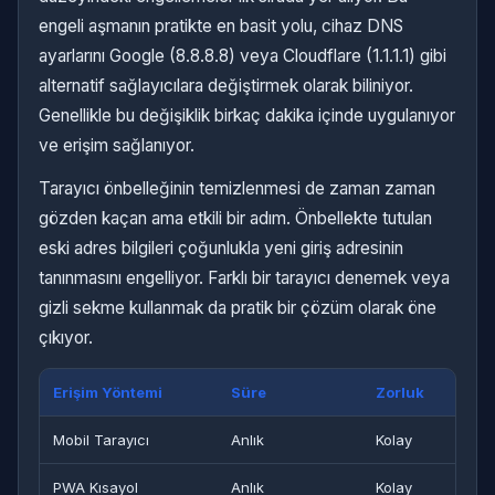
engeli aşmanın pratikte en basit yolu, cihaz DNS
ayarlarını Google (8.8.8.8) veya Cloudflare (1.1.1.1) gibi
alternatif sağlayıcılara değiştirmek olarak biliniyor.
Genellikle bu değişiklik birkaç dakika içinde uygulanıyor
ve erişim sağlanıyor.
Tarayıcı önbelleğinin temizlenmesi de zaman zaman
gözden kaçan ama etkili bir adım. Önbellekte tutulan
eski adres bilgileri çoğunlukla yeni giriş adresinin
tanınmasını engelliyor. Farklı bir tarayıcı denemek veya
gizli sekme kullanmak da pratik bir çözüm olarak öne
çıkıyor.
Erişim Yöntemi
Süre
Zorluk
Mobil Tarayıcı
Anlık
Kolay
PWA Kısayol
Anlık
Kolay