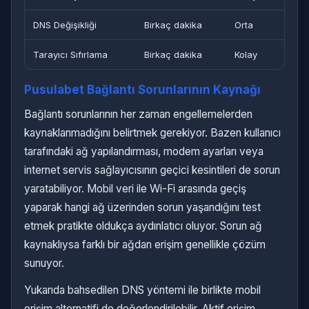
DNS Değişikliği
Birkaç dakika
Orta
Tarayıcı Sıfırlama
Birkaç dakika
Kolay
Pusulabet Bağlantı Sorunlarının Kaynağı
Bağlantı sorunlarının her zaman engellemelerden
kaynaklanmadığını belirtmek gerekiyor. Bazen kullanıcı
tarafındaki ağ yapılandırması, modem ayarları veya
internet servis sağlayıcısının geçici kesintileri de sorun
yaratabiliyor. Mobil veri ile Wi-Fi arasında geçiş
yaparak hangi ağ üzerinden sorun yaşandığını test
etmek pratikte oldukça aydınlatıcı oluyor. Sorun ağ
kaynaklıysa farklı bir ağdan erişim genellikle çözüm
sunuyor.
Yukarıda bahsedilen DNS yöntemi ile birlikte mobil
erişim alternatifi de değerlendirilebilir. Aktif erişim