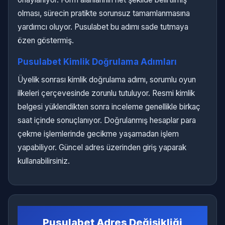
olması, sürecin pratikte sorunsuz tamamlanmasına
yardımcı oluyor. Pusulabet bu adımı sade tutmaya
özen göstermiş.
Pusulabet Kimlik Doğrulama Adımları
Üyelik sonrası kimlik doğrulama adımı, sorumlu oyun
ilkeleri çerçevesinde zorunlu tutuluyor. Resmi kimlik
belgesi yüklendikten sonra inceleme genellikle birkaç
saat içinde sonuçlanıyor. Doğrulanmış hesaplar para
çekme işlemlerinde gecikme yaşamadan işlem
yapabiliyor. Güncel adres üzerinden giriş yaparak
kullanabilirsiniz.
Pusulabet Adres Değişikliği