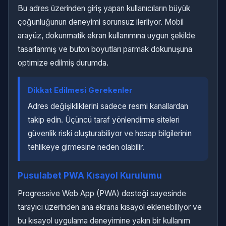
Bu adres üzerinden giriş yapan kullanıcıların büyük
çoğunluğunun deneyimi sorunsuz ilerliyor. Mobil
arayüz, dokunmatik ekran kullanımına uygun şekilde
tasarlanmış ve buton boyutları parmak dokunuşuna
optimize edilmiş durumda.
Dikkat Edilmesi Gerekenler
Adres değişikliklerini sadece resmi kanallardan
takip edin. Üçüncü taraf yönlendirme siteleri
güvenlik riski oluşturabiliyor ve hesap bilgilerinin
tehlikeye girmesine neden olabilir.
Pusulabet PWA Kısayol Kurulumu
Progressive Web App (PWA) desteği sayesinde
tarayıcı üzerinden ana ekrana kısayol eklenebiliyor ve
bu kısayol uygulama deneyimine yakın bir kullanım