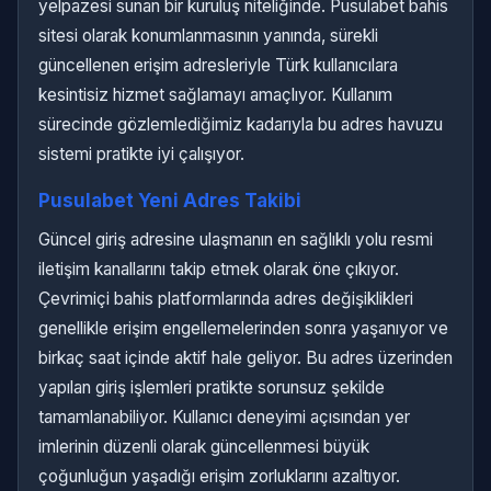
yelpazesi sunan bir kuruluş niteliğinde. Pusulabet bahis
sitesi olarak konumlanmasının yanında, sürekli
güncellenen erişim adresleriyle Türk kullanıcılara
kesintisiz hizmet sağlamayı amaçlıyor. Kullanım
sürecinde gözlemlediğimiz kadarıyla bu adres havuzu
sistemi pratikte iyi çalışıyor.
Pusulabet Yeni Adres Takibi
Güncel giriş adresine ulaşmanın en sağlıklı yolu resmi
iletişim kanallarını takip etmek olarak öne çıkıyor.
Çevrimiçi bahis platformlarında adres değişiklikleri
genellikle erişim engellemelerinden sonra yaşanıyor ve
birkaç saat içinde aktif hale geliyor. Bu adres üzerinden
yapılan giriş işlemleri pratikte sorunsuz şekilde
tamamlanabiliyor. Kullanıcı deneyimi açısından yer
imlerinin düzenli olarak güncellenmesi büyük
çoğunluğun yaşadığı erişim zorluklarını azaltıyor.