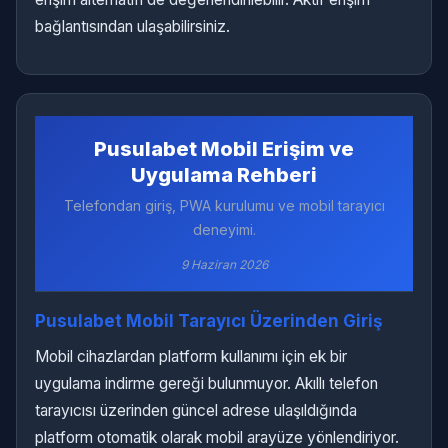
bağlantısından ulaşabilirsiniz.
Pusulabet Mobil Erişim ve
Uygulama Rehberi
Telefondan giriş, PWA kurulumu ve mobil tarayıcı
deneyimi.
9 Haziran 2026
Pusulabet Mobil Tarayıcı Üzerinden Giriş
Mobil cihazlardan platform kullanımı için ek bir
uygulama indirme gereği bulunmuyor. Akıllı telefon
tarayıcısı üzerinden güncel adrese ulaşıldığında
platform otomatik olarak mobil arayüze yönlendiriyor.