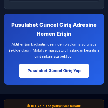
Pusulabet Güncel Giriş Adresine
Hemen Erişin
Aktif erişim bağlantısı üzerinden platforma sorunsuz
şekilde ulaşın. Mobil ve masaüstü cihazlardan kesintisiz
giriş imkanı sizi bekliyor.
Pusulabet Güncel Giriş Yap
🔞 18+ Yalnızca yetişkinler içindir.