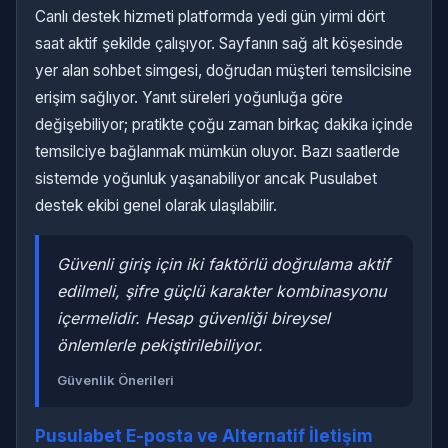
Canlı destek hizmeti platformda yedi gün yirmi dört
saat aktif şekilde çalışıyor. Sayfanın sağ alt köşesinde
yer alan sohbet simgesi, doğrudan müşteri temsilcisine
erişim sağlıyor. Yanıt süreleri yoğunluğa göre
değişebiliyor; pratikte çoğu zaman birkaç dakika içinde
temsilciye bağlanmak mümkün oluyor. Bazı saatlerde
sistemde yoğunluk yaşanabiliyor ancak Pusulabet
destek ekibi genel olarak ulaşılabilir.
Güvenli giriş için iki faktörlü doğrulama aktif
edilmeli, şifre güçlü karakter kombinasyonu
içermelidir. Hesap güvenliği bireysel
önlemlerle pekiştirilebiliyor.
Güvenlik Önerileri
Pusulabet E-posta ve Alternatif İletişim