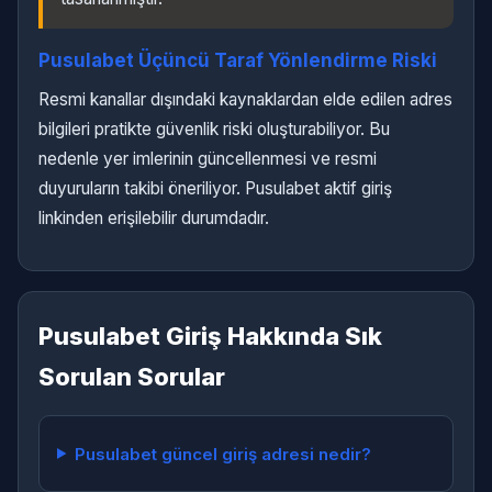
Pusulabet Üçüncü Taraf Yönlendirme Riski
Resmi kanallar dışındaki kaynaklardan elde edilen adres
bilgileri pratikte güvenlik riski oluşturabiliyor. Bu
nedenle yer imlerinin güncellenmesi ve resmi
duyuruların takibi öneriliyor. Pusulabet aktif giriş
linkinden erişilebilir durumdadır.
Pusulabet Giriş Hakkında Sık
Sorulan Sorular
Pusulabet güncel giriş adresi nedir?