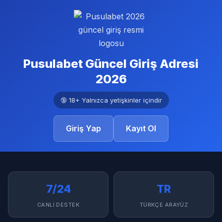
Pusulabet Güncel Giriş Adresi
2026
🔞 18+ Yalnızca yetişkinler içindir
Giriş Yap
Kayıt Ol
7/24
TR
CANLI DESTEK
TÜRKÇE ARAYÜZ