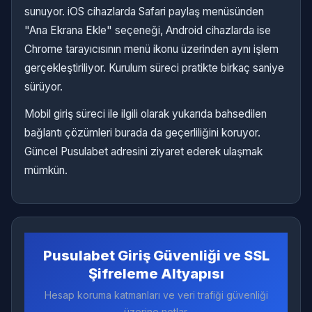
sunuyor. iOS cihazlarda Safari paylaş menüsünden
"Ana Ekrana Ekle" seçeneği, Android cihazlarda ise
Chrome tarayıcısının menü ikonu üzerinden aynı işlem
gerçekleştiriliyor. Kurulum süreci pratikte birkaç saniye
sürüyor.
Mobil giriş süreci ile ilgili olarak yukarıda bahsedilen
bağlantı çözümleri burada da geçerliliğini koruyor.
Güncel Pusulabet adresini ziyaret ederek ulaşmak
mümkün.
Pusulabet Giriş Güvenliği ve SSL
Şifreleme Altyapısı
Hesap koruma katmanları ve veri trafiği güvenliği
üzerine notlar.