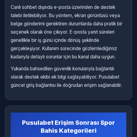
Canlı sohbet dışında e-posta üzerinden de destek
talebi iletilebiliyor. Bu yöntem, ekran görüntüsü veya
belge gönderimi gerektiren durumlarda daha pratik bir
seçenek olarak öne çıkıyor. E-posta yanıt süreleri
genellikle bir iş günü içinde dönüş şeklinde
gerçekleşiyor. Kullanım sürecinde gözlemlediğimiz
kadarıyla detaylı sorunlar için bu kanal daha uygun.
Yukarıda bahsedilen güvenlik konularıyla bağlantılı
olarak destek ekibi ek bilgi sağlayabiliyor. Pusulabet
güncel giriş bağlantısı ile doğrudan erişim sağlanabilir.
Pusulabet Erişim Sonrası Spor
Bahis Kategorileri