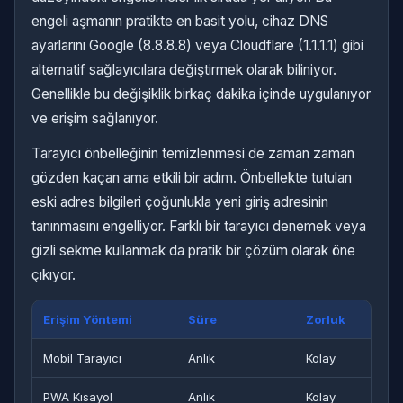
engeli aşmanın pratikte en basit yolu, cihaz DNS
ayarlarını Google (8.8.8.8) veya Cloudflare (1.1.1.1) gibi
alternatif sağlayıcılara değiştirmek olarak biliniyor.
Genellikle bu değişiklik birkaç dakika içinde uygulanıyor
ve erişim sağlanıyor.
Tarayıcı önbelleğinin temizlenmesi de zaman zaman
gözden kaçan ama etkili bir adım. Önbellekte tutulan
eski adres bilgileri çoğunlukla yeni giriş adresinin
tanınmasını engelliyor. Farklı bir tarayıcı denemek veya
gizli sekme kullanmak da pratik bir çözüm olarak öne
çıkıyor.
Erişim Yöntemi
Süre
Zorluk
Mobil Tarayıcı
Anlık
Kolay
PWA Kısayol
Anlık
Kolay