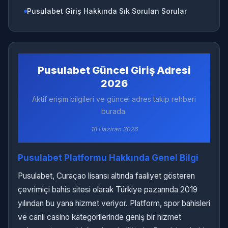
Pusulabet Giriş Hakkında Sık Sorulan Sorular
Pusulabet Güncel Giriş Adresi
2026
Aktif erişim bilgileri ve güncel adres takip rehberi
burada.
18 Haziran 2026
Pusulabet Platformu Hakkında Genel Bilgi
Pusulabet, Curaçao lisansı altında faaliyet gösteren
çevrimiçi bahis sitesi olarak Türkiye pazarında 2019
yılından bu yana hizmet veriyor. Platform, spor bahisleri
ve canlı casino kategorilerinde geniş bir hizmet