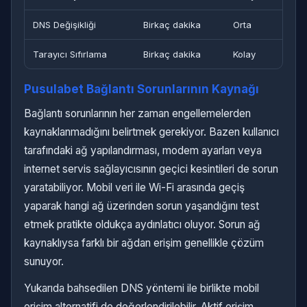
DNS Değişikliği
Birkaç dakika
Orta
Tarayıcı Sıfırlama
Birkaç dakika
Kolay
Pusulabet Bağlantı Sorunlarının Kaynağı
Bağlantı sorunlarının her zaman engellemelerden
kaynaklanmadığını belirtmek gerekiyor. Bazen kullanıcı
tarafındaki ağ yapılandırması, modem ayarları veya
internet servis sağlayıcısının geçici kesintileri de sorun
yaratabiliyor. Mobil veri ile Wi-Fi arasında geçiş
yaparak hangi ağ üzerinden sorun yaşandığını test
etmek pratikte oldukça aydınlatıcı oluyor. Sorun ağ
kaynaklıysa farklı bir ağdan erişim genellikle çözüm
sunuyor.
Yukarıda bahsedilen DNS yöntemi ile birlikte mobil
erişim alternatifi de değerlendirilebilir. Aktif erişim