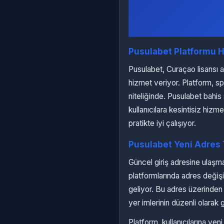
Pusulabet Platformu H
Pusulabet, Curaçao lisansı a
hizmet veriyor. Platform, sp
niteliğinde. Pusulabet bahis
kullanıcılara kesintisiz hi
pratikte iyi çalışıyor.
Pusulabet Yeni Adres 
Güncel giriş adresine ulaşman
platformlarında adres değişi
geliyor. Bu adres üzerinden 
yer imlerinin düzenli olarak
Platform, kullanıcılarına yen