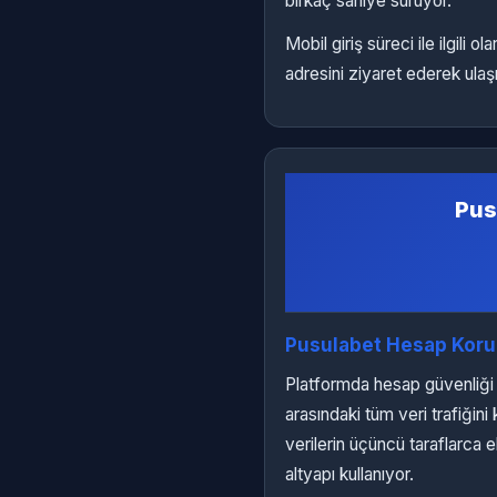
birkaç saniye sürüyor.
Mobil giriş süreci ile ilgili
adresini ziyaret ederek ul
Pus
Pusulabet Hesap Koru
Platformda hesap güvenliği ç
arasındaki tüm veri trafiğini
verilerin üçüncü taraflarca 
altyapı kullanıyor.