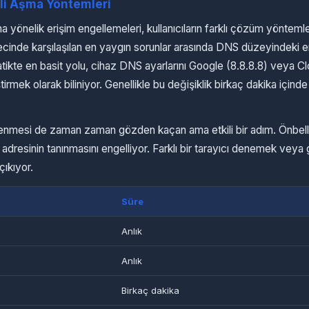
li Aşma Yöntemleri
a yönelik erişim engellemeleri, kullanıcıların farklı çözüm yöntemle
recinde karşılaşılan en yaygın sorunlar arasında DNS düzeyindeki e
tikte en basit yolu, cihaz DNS ayarlarını Google (8.8.8.8) veya Clou
ştirmek olarak biliniyor. Genellikle bu değişiklik birkaç dakika içind
lenmesi de zaman zaman gözden kaçan ama etkili bir adım. Önbell
iş adresinin tanınmasını engelliyor. Farklı bir tarayıcı denemek vey
çıkıyor.
Süre
Anlık
Anlık
Birkaç dakika