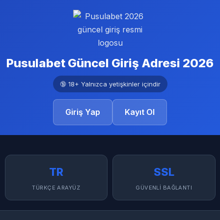
Pusulabet Güncel Giriş Adresi 2026
🔞 18+ Yalnızca yetişkinler içindir
Giriş Yap
Kayıt Ol
TR
SSL
TÜRKÇE ARAYÜZ
GÜVENLI BAĞLANTI