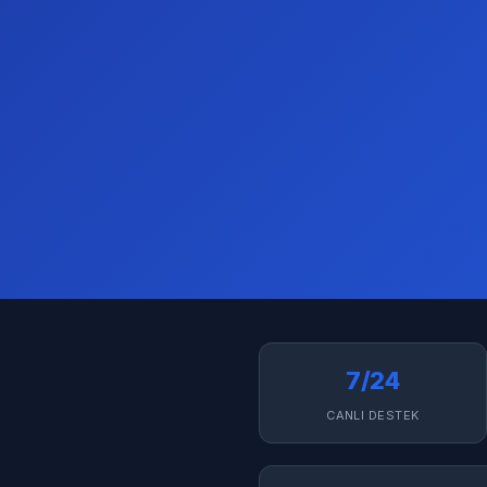
7/24
CANLI DESTEK