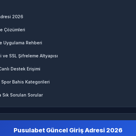
Adresi 2026
ve Çözümleri
ve Uygulama Rehberi
i ve SSL Şifreleme Altyapısı
Canlı Destek Erişimi
 Spor Bahis Kategorileri
 Sık Sorulan Sorular
Pusulabet Güncel Giriş Adresi 2026