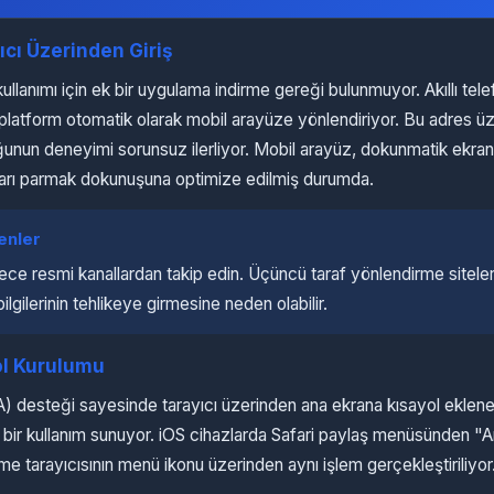
ıcı Üzerinden Giriş
ullanımı için ek bir uygulama indirme gereği bulunmuyor. Akıllı tele
 platform otomatik olarak mobil arayüze yönlendiriyor. Bu adres üz
uğunun deneyimi sorunsuz ilerliyor. Mobil arayüz, dokunmatik ekran
ları parmak dokunuşuna optimize edilmiş durumda.
enler
dece resmi kanallardan takip edin. Üçüncü taraf yönlendirme siteleri
ilgilerinin tehlikeye girmesine neden olabilir.
l Kurulumu
desteği sayesinde tarayıcı üzerinden ana ekrana kısayol ekleneb
bir kullanım sunuyor. iOS cihazlarda Safari paylaş menüsünden "
e tarayıcısının menü ikonu üzerinden aynı işlem gerçekleştiriliyor