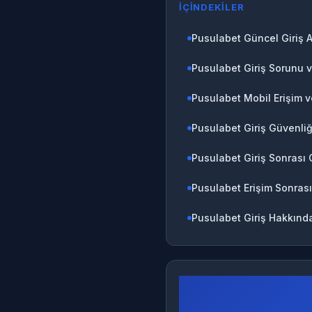
İÇINDEKILER
Pusulabet Güncel Giriş 
Pusulabet Giriş Sorunu 
Pusulabet Mobil Erişim 
Pusulabet Giriş Güvenliğ
Pusulabet Giriş Sonrası 
Pusulabet Erişim Sonrası
Pusulabet Giriş Hakkında