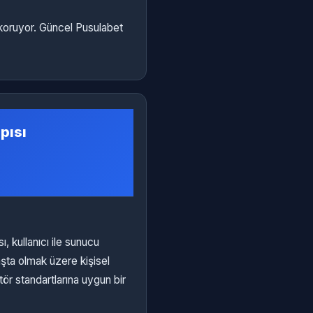
i koruyor. Güncel Pusulabet
pısı
, kullanıcı ile sunucu
aşta olmak üzere kişisel
ör standartlarına uygun bir