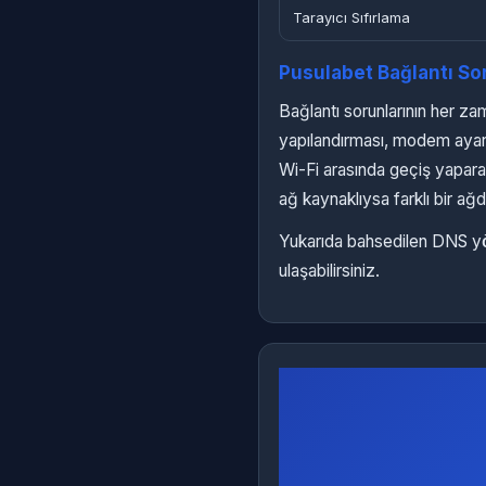
Tarayıcı Sıfırlama
Pusulabet Bağlantı So
Bağlantı sorunlarının her z
yapılandırması, modem ayarlar
Wi-Fi arasında geçiş yapara
ağ kaynaklıysa farklı bir ağ
Yukarıda bahsedilen DNS yönte
ulaşabilirsiniz.