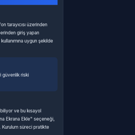
fon tarayıcısı üzerinden
erinden giriş yapan
 kullanımına uygun şekilde
 güvenlik riski
iliyor ve bu kısayol
Ana Ekrana Ekle" seçeneği,
. Kurulum süreci pratikte