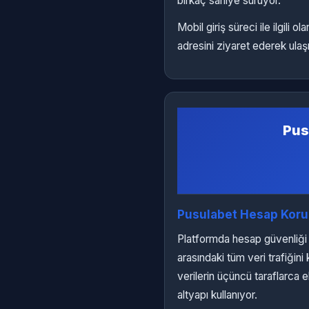
birkaç saniye sürüyor.
Mobil giriş süreci ile ilgili
adresini ziyaret ederek ul
Pus
Pusulabet Hesap Koru
Platformda hesap güvenliği ç
arasındaki tüm veri trafiğini
verilerin üçüncü taraflarca 
altyapı kullanıyor.