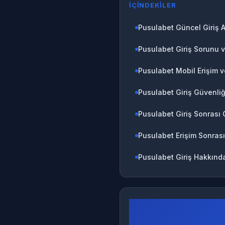
İÇINDEKILER
Pusulabet Güncel Giriş 
Pusulabet Giriş Sorunu 
Pusulabet Mobil Erişim 
Pusulabet Giriş Güvenliğ
Pusulabet Giriş Sonrası 
Pusulabet Erişim Sonrası
Pusulabet Giriş Hakkında