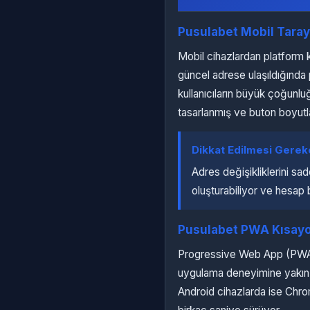
Pusulabet Mobil Taray
Mobil cihazlardan platform k
güncel adrese ulaşıldığında
kullanıcıların büyük çoğunl
tasarlanmış ve buton boyut
Dikkat Edilmesi Gerek
Adres değişikliklerini sa
oluşturabiliyor ve hesap b
Pusulabet PWA Kısayo
Progressive Web App (PWA) 
uygulama deneyimine yakın 
Android cihazlarda ise Chrom