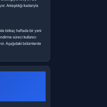
or. Anlaşıldığı kadarıyla
le birkaç haftada bir yeni
ndirme süreci kullanıcı
yor. Aşağıdaki bölümlerde