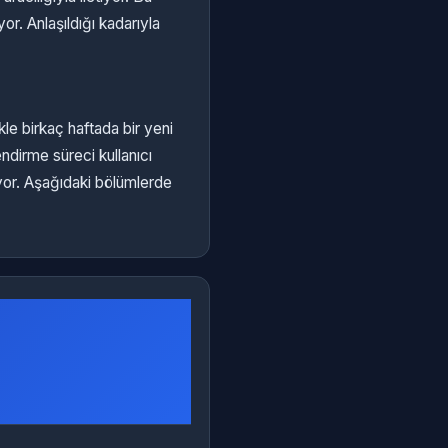
or. Anlaşıldığı kadarıyla
le birkaç haftada bir yeni
ndirme süreci kullanıcı
yor. Aşağıdaki bölümlerde