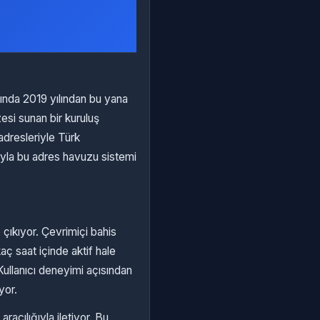
rında 2019 yılından bu yana
esi sunan bir kuruluş
adresleriyle Türk
ıyla bu adres havuzu sistemi
 çıkıyor. Çevrimiçi bahis
aç saat içinde aktif hale
Kullanıcı deneyimi açısından
yor.
racılığıyla iletiyor. Bu