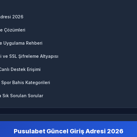
Adresi 2026
ve Çözümleri
ve Uygulama Rehberi
i ve SSL Şifreleme Altyapısı
Canlı Destek Erişimi
 Spor Bahis Kategorileri
 Sık Sorulan Sorular
Pusulabet Güncel Giriş Adresi 2026