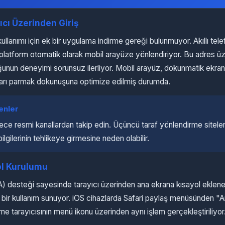
ıcı Üzerinden Giriş
ullanımı için ek bir uygulama indirme gereği bulunmuyor. Akıllı tele
 platform otomatik olarak mobil arayüze yönlendiriyor. Bu adres üz
uğunun deneyimi sorunsuz ilerliyor. Mobil arayüz, dokunmatik ekran
ları parmak dokunuşuna optimize edilmiş durumda.
enler
dece resmi kanallardan takip edin. Üçüncü taraf yönlendirme siteleri
ilgilerinin tehlikeye girmesine neden olabilir.
l Kurulumu
desteği sayesinde tarayıcı üzerinden ana ekrana kısayol ekleneb
bir kullanım sunuyor. iOS cihazlarda Safari paylaş menüsünden "
e tarayıcısının menü ikonu üzerinden aynı işlem gerçekleştiriliyor