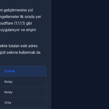
ri geliştirmesine yol
ngellemeler ilk sırada yer
dflare (1.1.1.1) gibi
e uygulanıyor ve erişim
ekte tutulan eski adres
a gizli sekme kullanmak da
Zorluk
Kolay
Kolay
Orta