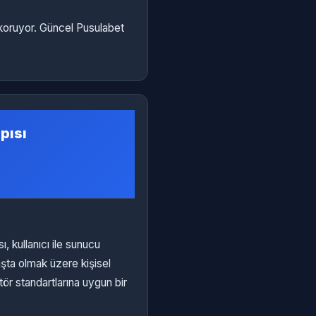
i koruyor. Güncel Pusulabet
pısı
, kullanıcı ile sunucu
aşta olmak üzere kişisel
ör standartlarına uygun bir