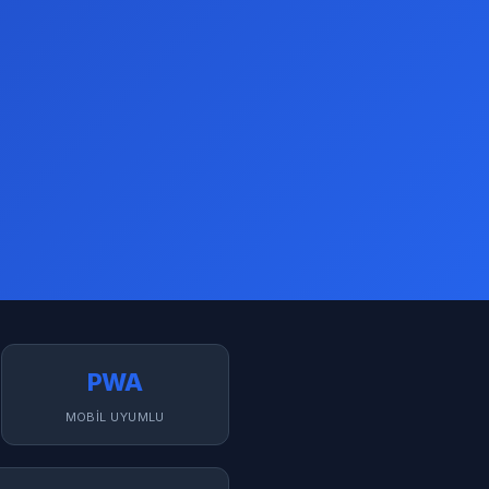
PWA
MOBIL UYUMLU