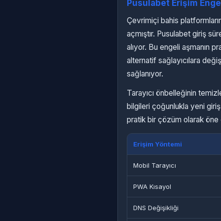
Pusulabet Erişim Enge
Çevrimiçi bahis platformların
açmıştır. Pusulabet giriş sü
alıyor. Bu engeli aşmanın pra
alternatif sağlayıcılara deği
sağlanıyor.
Tarayıcı önbelleğinin temiz
bilgileri çoğunlukla yeni gir
pratik bir çözüm olarak öne 
Erişim Yöntemi
Mobil Tarayıcı
PWA Kısayol
DNS Değişikliği