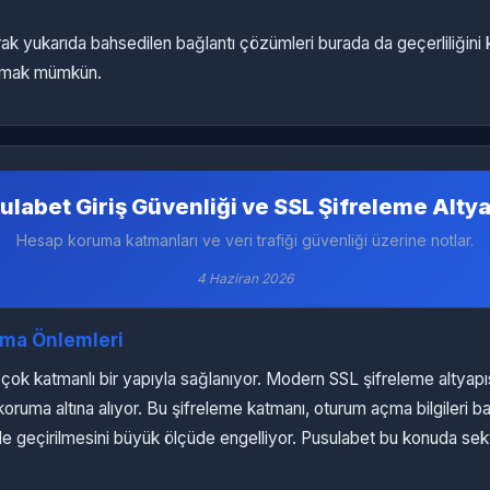
 olarak yukarıda bahsedilen bağlantı çözümleri burada da geçerliliğin
aşmak mümkün.
ulabet Giriş Güvenliği ve SSL Şifreleme Altya
Hesap koruma katmanları ve veri trafiği güvenliği üzerine notlar.
4 Haziran 2026
ma Önlemleri
ok katmanlı bir yapıyla sağlanıyor. Modern SSL şifreleme altyapısı
 koruma altına alıyor. Bu şifreleme katmanı, oturum açma bilgileri b
ele geçirilmesini büyük ölçüde engelliyor. Pusulabet bu konuda sekt