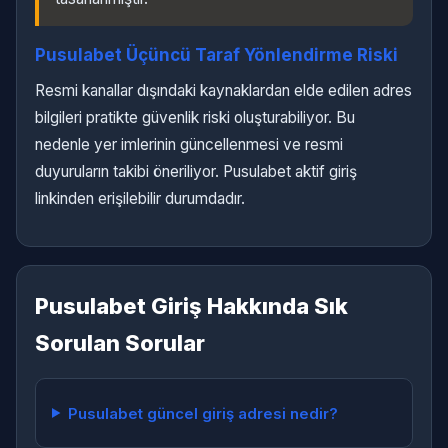
Pusulabet Üçüncü Taraf Yönlendirme Riski
Resmi kanallar dışındaki kaynaklardan elde edilen adres
bilgileri pratikte güvenlik riski oluşturabiliyor. Bu
nedenle yer imlerinin güncellenmesi ve resmi
duyuruların takibi öneriliyor. Pusulabet aktif giriş
linkinden erişilebilir durumdadır.
Pusulabet Giriş Hakkında Sık
Sorulan Sorular
Pusulabet güncel giriş adresi nedir?