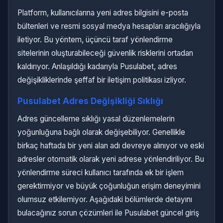
Platform, kullanıcılarına yeni adres bilgisini e-posta
bültenleri ve resmi sosyal medya hesapları aracılığıyla
iletiyor. Bu yöntem, üçüncü taraf yönlendirme
sitelerinin oluşturabileceği güvenlik risklerini ortadan
kaldırıyor. Anlaşıldığı kadarıyla Pusulabet, adres
değişikliklerinde şeffaf bir iletişim politikası izliyor.
Pusulabet Adres Değişikliği Sıklığı
Adres güncelleme sıklığı yasal düzenlemelerin
yoğunluğuna bağlı olarak değişebiliyor. Genellikle
birkaç haftada bir yeni alan adı devreye alınıyor ve eski
adresler otomatik olarak yeni adrese yönlendiriliyor. Bu
yönlendirme süreci kullanıcı tarafında ek bir işlem
gerektirmiyor ve büyük çoğunluğun erişim deneyimini
olumsuz etkilemiyor. Aşağıdaki bölümlerde detayını
bulacağınız sorun çözümleri ile Pusulabet güncel giriş