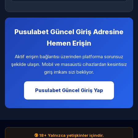
Pusulabet Güncel Giriş Adresine
Hemen Erişin
Aktif erişim bağlantısı üzerinden platforma sorunsuz
şekilde ulaşın. Mobil ve masaüstü cihazlardan kesintisiz
giriş imkanı sizi bekliyor.
Pusulabet Güncel Giriş Yap
🔞 18+ Yalnızca yetişkinler içindir.