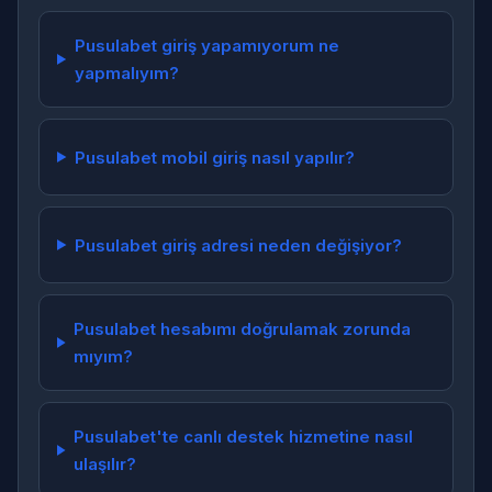
Pusulabet giriş yapamıyorum ne
yapmalıyım?
Pusulabet mobil giriş nasıl yapılır?
Pusulabet giriş adresi neden değişiyor?
Pusulabet hesabımı doğrulamak zorunda
mıyım?
Pusulabet'te canlı destek hizmetine nasıl
ulaşılır?