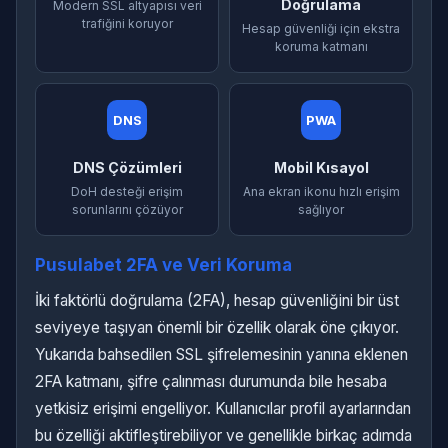
Doğrulama
Modern SSL altyapısı veri
trafiğini koruyor
Hesap güvenliği için ekstra
koruma katmanı
DNS
PWA
DNS Çözümleri
Mobil Kısayol
DoH desteği erişim
Ana ekran ikonu hızlı erişim
sorunlarını çözüyor
sağlıyor
Pusulabet 2FA ve Veri Koruma
İki faktörlü doğrulama (2FA), hesap güvenliğini bir üst
seviyeye taşıyan önemli bir özellik olarak öne çıkıyor.
Yukarıda bahsedilen SSL şifrelemesinin yanına eklenen
2FA katmanı, şifre çalınması durumunda bile hesaba
yetkisiz erişimi engelliyor. Kullanıcılar profil ayarlarından
bu özelliği aktifleştirebiliyor ve genellikle birkaç adımda