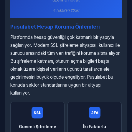
4 Haziran 2026
Pusulabet Hesap Koruma Önlemleri
Platformda hesap güvenliği çok katmanlı bir yapıyla
sağlanıyor. Modern SSL şifreleme altyapısı, kullanıcı ile
sunucu arasındaki tüm veri trafiğini koruma altına alıyor.
Bu şifreleme katmanı, oturum açma bilgileri başta
olmak üzere kişisel verilerin üçüncü taraflarca ele
geçirilmesini büyük ölçüde engelliyor. Pusulabet bu
konuda sektör standartlarına uygun bir altyapı
kullanıyor.
SSL
2FA
Güvenli Şifreleme
İki Faktörlü