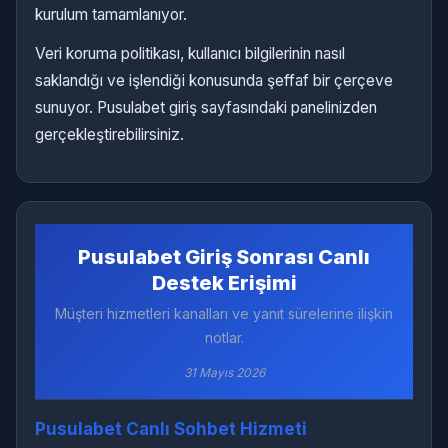
kurulum tamamlanıyor.
Veri koruma politikası, kullanıcı bilgilerinin nasıl
saklandığı ve işlendiği konusunda şeffaf bir çerçeve
sunuyor. Pusulabet giriş sayfasındaki panelinizden
gerçekleştirebilirsiniz.
Pusulabet Giriş Sonrası Canlı
Destek Erişimi
Müşteri hizmetleri kanalları ve yanıt sürelerine ilişkin
notlar.
31 Mayıs 2026
Pusulabet Canlı Sohbet Hizmeti