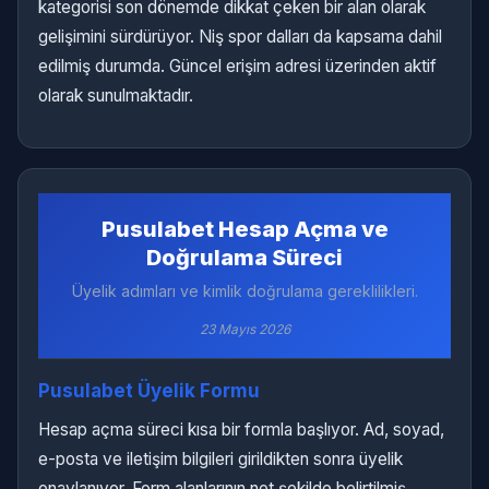
kategorisi son dönemde dikkat çeken bir alan olarak
gelişimini sürdürüyor. Niş spor dalları da kapsama dahil
edilmiş durumda. Güncel erişim adresi üzerinden aktif
olarak sunulmaktadır.
Pusulabet Hesap Açma ve
Doğrulama Süreci
Üyelik adımları ve kimlik doğrulama gereklilikleri.
23 Mayıs 2026
Pusulabet Üyelik Formu
Hesap açma süreci kısa bir formla başlıyor. Ad, soyad,
e-posta ve iletişim bilgileri girildikten sonra üyelik
onaylanıyor. Form alanlarının net şekilde belirtilmiş