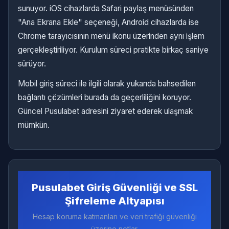
sunuyor. iOS cihazlarda Safari paylaş menüsünden
"Ana Ekrana Ekle" seçeneği, Android cihazlarda ise
Chrome tarayıcısının menü ikonu üzerinden aynı işlem
gerçekleştiriliyor. Kurulum süreci pratikte birkaç saniye
sürüyor.
Mobil giriş süreci ile ilgili olarak yukarıda bahsedilen
bağlantı çözümleri burada da geçerliliğini koruyor.
Güncel Pusulabet adresini ziyaret ederek ulaşmak
mümkün.
Pusulabet Giriş Güvenliği ve SSL
Şifreleme Altyapısı
Hesap koruma katmanları ve veri trafiği güvenliği
üzerine notlar.