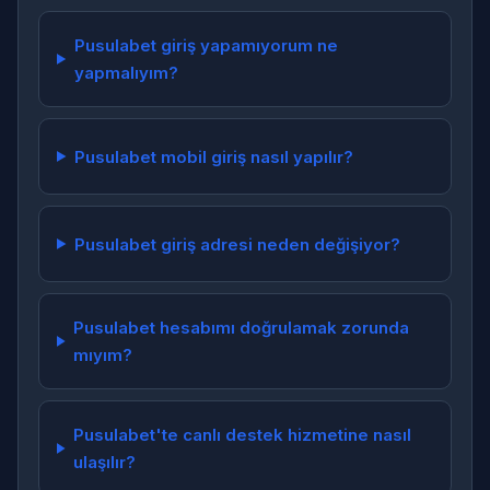
Pusulabet giriş yapamıyorum ne
yapmalıyım?
Pusulabet mobil giriş nasıl yapılır?
Pusulabet giriş adresi neden değişiyor?
Pusulabet hesabımı doğrulamak zorunda
mıyım?
Pusulabet'te canlı destek hizmetine nasıl
ulaşılır?