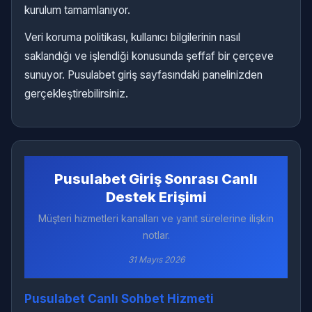
kurulum tamamlanıyor.
Veri koruma politikası, kullanıcı bilgilerinin nasıl
saklandığı ve işlendiği konusunda şeffaf bir çerçeve
sunuyor. Pusulabet giriş sayfasındaki panelinizden
gerçekleştirebilirsiniz.
Pusulabet Giriş Sonrası Canlı
Destek Erişimi
Müşteri hizmetleri kanalları ve yanıt sürelerine ilişkin
notlar.
31 Mayıs 2026
Pusulabet Canlı Sohbet Hizmeti