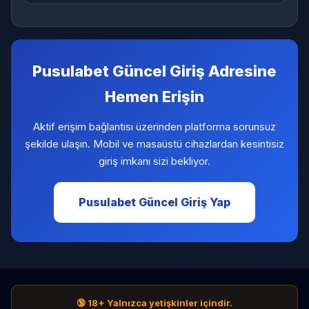
Pusulabet Güncel Giriş Adresine
Hemen Erişin
Aktif erişim bağlantısı üzerinden platforma sorunsuz
şekilde ulaşın. Mobil ve masaüstü cihazlardan kesintisiz
giriş imkanı sizi bekliyor.
Pusulabet Güncel Giriş Yap
🔞 18+ Yalnızca yetişkinler içindir.