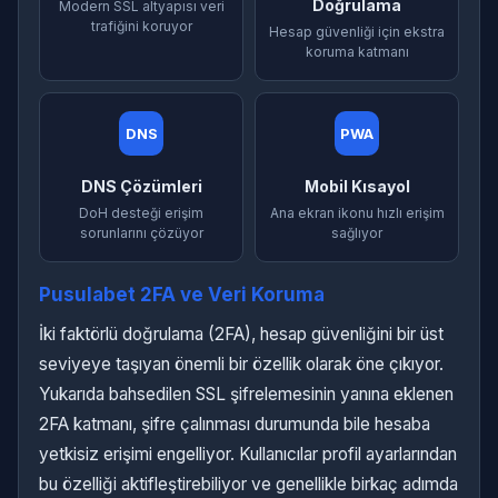
Doğrulama
Modern SSL altyapısı veri
trafiğini koruyor
Hesap güvenliği için ekstra
koruma katmanı
DNS
PWA
DNS Çözümleri
Mobil Kısayol
DoH desteği erişim
Ana ekran ikonu hızlı erişim
sorunlarını çözüyor
sağlıyor
Pusulabet 2FA ve Veri Koruma
İki faktörlü doğrulama (2FA), hesap güvenliğini bir üst
seviyeye taşıyan önemli bir özellik olarak öne çıkıyor.
Yukarıda bahsedilen SSL şifrelemesinin yanına eklenen
2FA katmanı, şifre çalınması durumunda bile hesaba
yetkisiz erişimi engelliyor. Kullanıcılar profil ayarlarından
bu özelliği aktifleştirebiliyor ve genellikle birkaç adımda