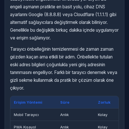
engeli aşmanın pratikte en basit yolu, cihaz DNS
ayarlarını Google (8.8.8.8) veya Cloudflare (1.1.1.1) gibi
alternatif sağlayıcılara değiştirmek olarak biliniyor.
Genellikle bu değişiklik birkaç dakika içinde uygulanıyor
ve erişim sağlanıyor.
Tarayıcı önbelleğinin temizlenmesi de zaman zaman
gözden kaçan ama etkili bir adım. Önbellekte tutulan
eski adres bilgileri çoğunlukla yeni giriş adresinin
tanınmasını engelliyor. Farklı bir tarayıcı denemek veya
gizli sekme kullanmak da pratik bir çözüm olarak öne
çıkıyor.
Erişim Yöntemi
Süre
Zorluk
Mobil Tarayıcı
Anlık
Kolay
PWA Kısayol
Anlık
Kolay