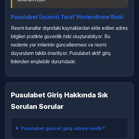
Pusulabet Üçüncü Taraf Yönlendirme Riski
Resmi kanallar dışındaki kaynaklardan elde edilen adres
bilgileri pratikte güvenlik riski oluşturabiliyor. Bu
nedenle yer imlerinin güncellenmesi ve resmi
duyuruların takibi öneriliyor. Pusulabet aktif giriş
linkinden erişilebilir durumdadır.
Pusulabet Giriş Hakkında Sık
Sorulan Sorular
Pusulabet güncel giriş adresi nedir?