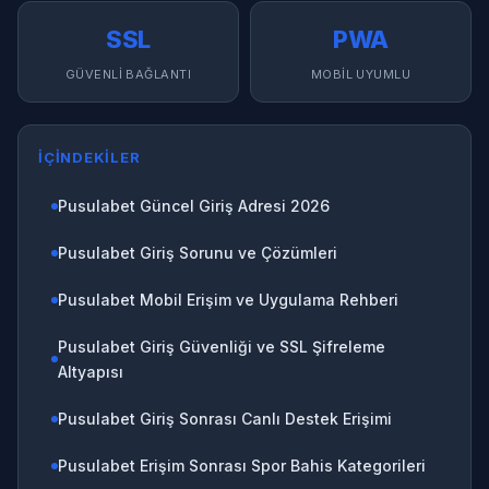
SSL
PWA
GÜVENLI BAĞLANTI
MOBIL UYUMLU
İÇINDEKILER
Pusulabet Güncel Giriş Adresi 2026
Pusulabet Giriş Sorunu ve Çözümleri
Pusulabet Mobil Erişim ve Uygulama Rehberi
Pusulabet Giriş Güvenliği ve SSL Şifreleme
Altyapısı
Pusulabet Giriş Sonrası Canlı Destek Erişimi
Pusulabet Erişim Sonrası Spor Bahis Kategorileri