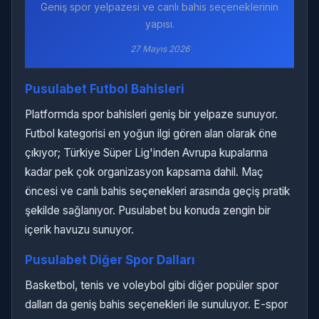
Geniş spor yelpazesi ve canlı bahis seçeneklerinin
yapısı.
27 Mayıs 2026
Pusulabet Futbol Bahisleri
Platformda spor bahisleri geniş bir yelpaze sunuyor.
Futbol kategorisi en yoğun ilgi gören alan olarak öne
çıkıyor; Türkiye Süper Lig'inden Avrupa kupalarına
kadar pek çok organizasyon kapsama dahil. Maç
öncesi ve canlı bahis seçenekleri arasında geçiş pratik
şekilde sağlanıyor. Pusulabet bu konuda zengin bir
içerik havuzu sunuyor.
Pusulabet Diğer Spor Dalları
Basketbol, tenis ve voleybol gibi diğer popüler spor
dalları da geniş bahis seçenekleri ile sunuluyor. E-spor