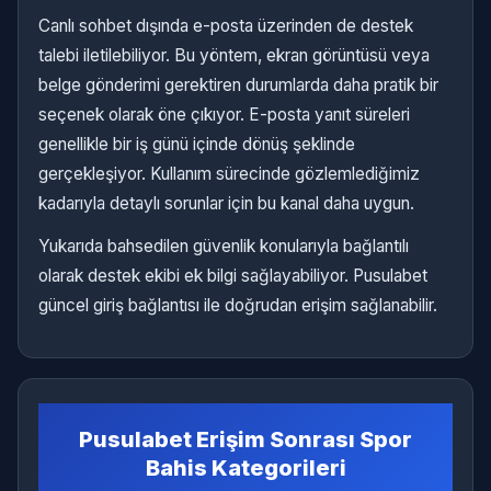
Canlı sohbet dışında e-posta üzerinden de destek
talebi iletilebiliyor. Bu yöntem, ekran görüntüsü veya
belge gönderimi gerektiren durumlarda daha pratik bir
seçenek olarak öne çıkıyor. E-posta yanıt süreleri
genellikle bir iş günü içinde dönüş şeklinde
gerçekleşiyor. Kullanım sürecinde gözlemlediğimiz
kadarıyla detaylı sorunlar için bu kanal daha uygun.
Yukarıda bahsedilen güvenlik konularıyla bağlantılı
olarak destek ekibi ek bilgi sağlayabiliyor. Pusulabet
güncel giriş bağlantısı ile doğrudan erişim sağlanabilir.
Pusulabet Erişim Sonrası Spor
Bahis Kategorileri