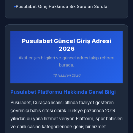
Pusulabet Giriş Hakkında Sık Sorulan Sorular
Pusulabet Güncel Giriş Adresi
2026
Aktif erişim bilgileri ve güncel adres takip rehberi
burada.
18 Haziran 2026
Pusulabet Platformu Hakkında Genel Bilgi
Pusulabet, Curaçao lisansı altında faaliyet gösteren
çevrimiçi bahis sitesi olarak Türkiye pazarında 2019
yılından bu yana hizmet veriyor. Platform, spor bahisleri
ve canlı casino kategorilerinde geniş bir hizmet