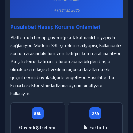
4 Haziran 2026
Pusulabet Hesap Koruma Önlemleri
Platformda hesap güvenliği çok katmanlı bir yapıyla
sağlanıyor. Modern SSL şifreleme altyapısı, kullanıcı ile
sunucu arasındaki tüm veri trafiğini koruma altına alıyor.
Bu şifreleme katmanı, oturum açma bilgileri başta
olmak üzere kişisel verilerin üçüncü taraflarca ele
geçirilmesini büyük ölçüde engelliyor. Pusulabet bu
konuda sektör standartlarına uygun bir altyapı
kullanıyor.
SSL
2FA
Güvenli Şifreleme
İki Faktörlü