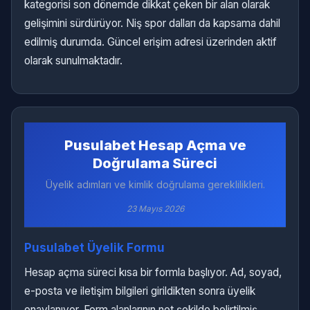
kategorisi son dönemde dikkat çeken bir alan olarak
gelişimini sürdürüyor. Niş spor dalları da kapsama dahil
edilmiş durumda. Güncel erişim adresi üzerinden aktif
olarak sunulmaktadır.
Pusulabet Hesap Açma ve
Doğrulama Süreci
Üyelik adımları ve kimlik doğrulama gereklilikleri.
23 Mayıs 2026
Pusulabet Üyelik Formu
Hesap açma süreci kısa bir formla başlıyor. Ad, soyad,
e-posta ve iletişim bilgileri girildikten sonra üyelik
onaylanıyor. Form alanlarının net şekilde belirtilmiş