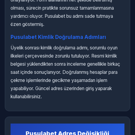
olması, sürecin pratikte sorunsuz tamamlanmasına
yardımcı oluyor. Pusulabet bu adımı sade tutmaya
özen göstermiş.
Pusulabet Kimlik Doğrulama Adımları
Üyelik sonrası kimlik doğrulama adımı, sorumlu oyun
ilkeleri çerçevesinde zorunlu tutuluyor. Resmi kimlik
belgesi yüklendikten sonra inceleme genellikle birkaç
saat içinde sonuçlanıyor. Doğrulanmış hesaplar para
çekme işlemlerinde gecikme yaşamadan işlem
yapabiliyor. Güncel adres üzerinden giriş yaparak
kullanabilirsiniz.
Pusulabet Adres Değişikliği