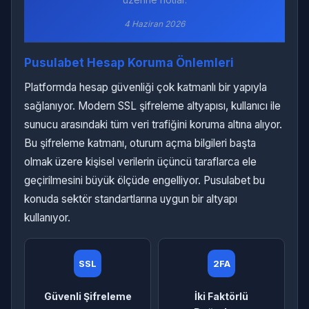
4 Haziran 2026
Pusulabet Hesap Koruma Önlemleri
Platformda hesap güvenliği çok katmanlı bir yapıyla
sağlanıyor. Modern SSL şifreleme altyapısı, kullanıcı ile
sunucu arasındaki tüm veri trafiğini koruma altına alıyor.
Bu şifreleme katmanı, oturum açma bilgileri başta
olmak üzere kişisel verilerin üçüncü taraflarca ele
geçirilmesini büyük ölçüde engelliyor. Pusulabet bu
konuda sektör standartlarına uygun bir altyapı
kullanıyor.
SSL
2FA
Güvenli Şifreleme
İki Faktörlü