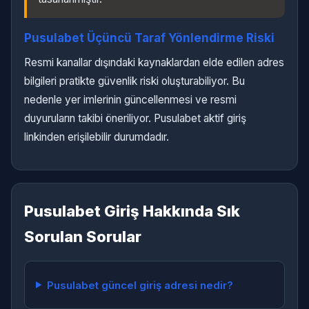
Pusulabet Üçüncü Taraf Yönlendirme Riski
Resmi kanallar dışındaki kaynaklardan elde edilen adres
bilgileri pratikte güvenlik riski oluşturabiliyor. Bu
nedenle yer imlerinin güncellenmesi ve resmi
duyuruların takibi öneriliyor. Pusulabet aktif giriş
linkinden erişilebilir durumdadır.
Pusulabet Giriş Hakkında Sık
Sorulan Sorular
Pusulabet güncel giriş adresi nedir?