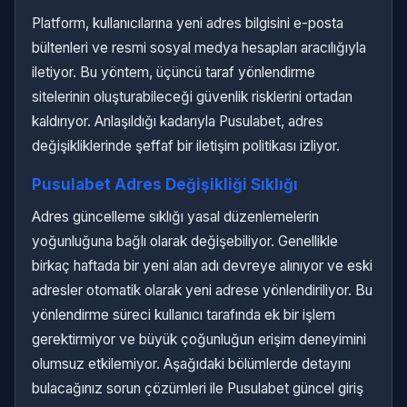
Platform, kullanıcılarına yeni adres bilgisini e-posta
bültenleri ve resmi sosyal medya hesapları aracılığıyla
iletiyor. Bu yöntem, üçüncü taraf yönlendirme
sitelerinin oluşturabileceği güvenlik risklerini ortadan
kaldırıyor. Anlaşıldığı kadarıyla Pusulabet, adres
değişikliklerinde şeffaf bir iletişim politikası izliyor.
Pusulabet Adres Değişikliği Sıklığı
Adres güncelleme sıklığı yasal düzenlemelerin
yoğunluğuna bağlı olarak değişebiliyor. Genellikle
birkaç haftada bir yeni alan adı devreye alınıyor ve eski
adresler otomatik olarak yeni adrese yönlendiriliyor. Bu
yönlendirme süreci kullanıcı tarafında ek bir işlem
gerektirmiyor ve büyük çoğunluğun erişim deneyimini
olumsuz etkilemiyor. Aşağıdaki bölümlerde detayını
bulacağınız sorun çözümleri ile Pusulabet güncel giriş