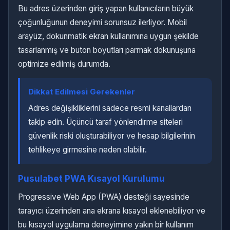
Bu adres üzerinden giriş yapan kullanıcıların büyük
çoğunluğunun deneyimi sorunsuz ilerliyor. Mobil
arayüz, dokunmatik ekran kullanımına uygun şekilde
tasarlanmış ve buton boyutları parmak dokunuşuna
optimize edilmiş durumda.
Dikkat Edilmesi Gerekenler
Adres değişikliklerini sadece resmi kanallardan
takip edin. Üçüncü taraf yönlendirme siteleri
güvenlik riski oluşturabiliyor ve hesap bilgilerinin
tehlikeye girmesine neden olabilir.
Pusulabet PWA Kısayol Kurulumu
Progressive Web App (PWA) desteği sayesinde
tarayıcı üzerinden ana ekrana kısayol eklenebiliyor ve
bu kısayol uygulama deneyimine yakın bir kullanım