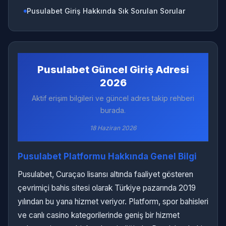
Pusulabet Giriş Hakkında Sık Sorulan Sorular
Pusulabet Güncel Giriş Adresi
2026
Aktif erişim bilgileri ve güncel adres takip rehberi
burada.
18 Haziran 2026
Pusulabet Platformu Hakkında Genel Bilgi
Pusulabet, Curaçao lisansı altında faaliyet gösteren
çevrimiçi bahis sitesi olarak Türkiye pazarında 2019
yılından bu yana hizmet veriyor. Platform, spor bahisleri
ve canlı casino kategorilerinde geniş bir hizmet