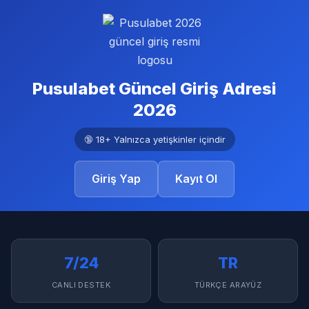
Pusulabet Güncel Giriş Adresi
2026
🔞 18+ Yalnızca yetişkinler içindir
Giriş Yap
Kayıt Ol
7/24
TR
CANLI DESTEK
TÜRKÇE ARAYÜZ