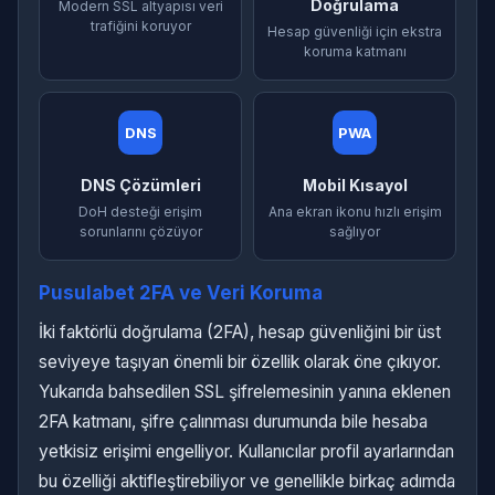
Doğrulama
Modern SSL altyapısı veri
trafiğini koruyor
Hesap güvenliği için ekstra
koruma katmanı
DNS
PWA
DNS Çözümleri
Mobil Kısayol
DoH desteği erişim
Ana ekran ikonu hızlı erişim
sorunlarını çözüyor
sağlıyor
Pusulabet 2FA ve Veri Koruma
İki faktörlü doğrulama (2FA), hesap güvenliğini bir üst
seviyeye taşıyan önemli bir özellik olarak öne çıkıyor.
Yukarıda bahsedilen SSL şifrelemesinin yanına eklenen
2FA katmanı, şifre çalınması durumunda bile hesaba
yetkisiz erişimi engelliyor. Kullanıcılar profil ayarlarından
bu özelliği aktifleştirebiliyor ve genellikle birkaç adımda