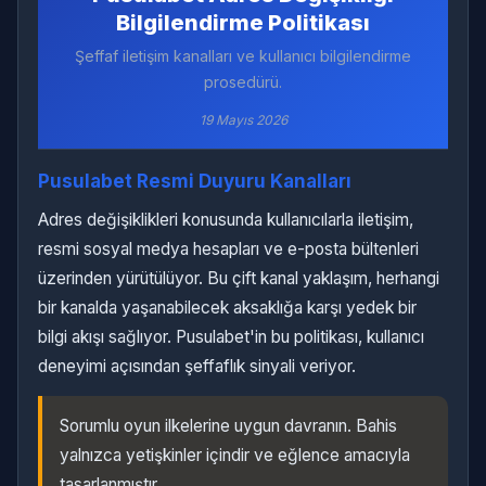
Bilgilendirme Politikası
Şeffaf iletişim kanalları ve kullanıcı bilgilendirme
prosedürü.
19 Mayıs 2026
Pusulabet Resmi Duyuru Kanalları
Adres değişiklikleri konusunda kullanıcılarla iletişim,
resmi sosyal medya hesapları ve e-posta bültenleri
üzerinden yürütülüyor. Bu çift kanal yaklaşım, herhangi
bir kanalda yaşanabilecek aksaklığa karşı yedek bir
bilgi akışı sağlıyor. Pusulabet'in bu politikası, kullanıcı
deneyimi açısından şeffaflık sinyali veriyor.
Sorumlu oyun ilkelerine uygun davranın. Bahis
yalnızca yetişkinler içindir ve eğlence amacıyla
tasarlanmıştır.