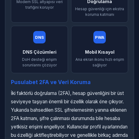
Doğrulama
Modern SSL altyapısı veri
trafiğini koruyor
Hesap güvenliği için ekstra
koruma katmanı
DNS
PWA
DNS Çözümleri
Mobil Kısayol
DoH desteği erişim
Ana ekran ikonu hızlı erişim
sorunlarını çözüyor
sağlıyor
Pusulabet 2FA ve Veri Koruma
İki faktörlü doğrulama (2FA), hesap güvenliğini bir üst
seviyeye taşıyan önemli bir özellik olarak öne çıkıyor.
Yukarıda bahsedilen SSL şifrelemesinin yanına eklenen
2FA katmanı, şifre çalınması durumunda bile hesaba
yetkisiz erişimi engelliyor. Kullanıcılar profil ayarlarından
bu özelliği aktifleştirebiliyor ve genellikle birkaç adımda