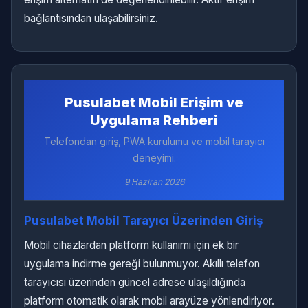
bağlantısından ulaşabilirsiniz.
Pusulabet Mobil Erişim ve
Uygulama Rehberi
Telefondan giriş, PWA kurulumu ve mobil tarayıcı
deneyimi.
9 Haziran 2026
Pusulabet Mobil Tarayıcı Üzerinden Giriş
Mobil cihazlardan platform kullanımı için ek bir
uygulama indirme gereği bulunmuyor. Akıllı telefon
tarayıcısı üzerinden güncel adrese ulaşıldığında
platform otomatik olarak mobil arayüze yönlendiriyor.