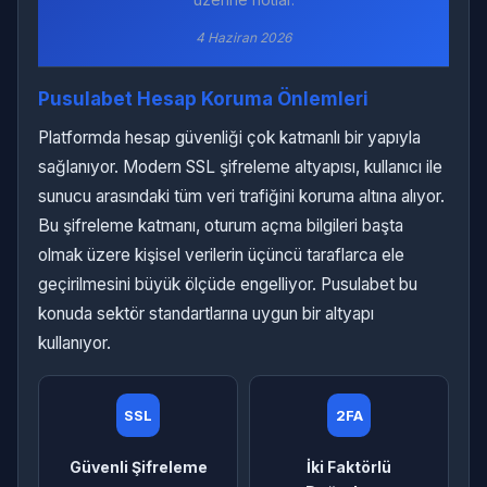
4 Haziran 2026
Pusulabet Hesap Koruma Önlemleri
Platformda hesap güvenliği çok katmanlı bir yapıyla
sağlanıyor. Modern SSL şifreleme altyapısı, kullanıcı ile
sunucu arasındaki tüm veri trafiğini koruma altına alıyor.
Bu şifreleme katmanı, oturum açma bilgileri başta
olmak üzere kişisel verilerin üçüncü taraflarca ele
geçirilmesini büyük ölçüde engelliyor. Pusulabet bu
konuda sektör standartlarına uygun bir altyapı
kullanıyor.
SSL
2FA
Güvenli Şifreleme
İki Faktörlü