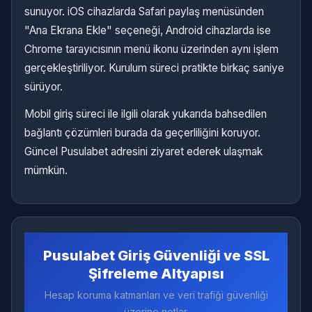
sunuyor. iOS cihazlarda Safari paylaş menüsünden
"Ana Ekrana Ekle" seçeneği, Android cihazlarda ise
Chrome tarayıcısının menü ikonu üzerinden aynı işlem
gerçekleştiriliyor. Kurulum süreci pratikte birkaç saniye
sürüyor.
Mobil giriş süreci ile ilgili olarak yukarıda bahsedilen
bağlantı çözümleri burada da geçerliliğini koruyor.
Güncel Pusulabet adresini ziyaret ederek ulaşmak
mümkün.
Pusulabet Giriş Güvenliği ve SSL
Şifreleme Altyapısı
Hesap koruma katmanları ve veri trafiği güvenliği
üzerine notlar.