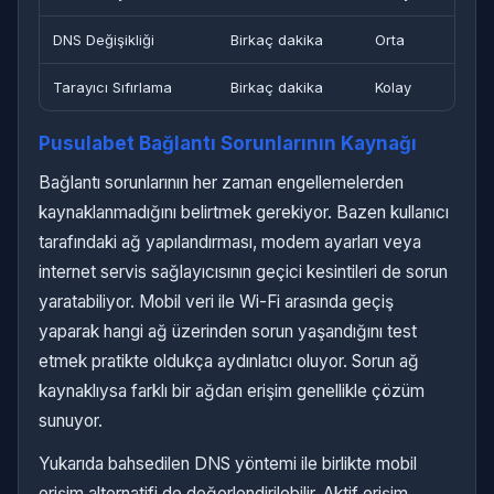
DNS Değişikliği
Birkaç dakika
Orta
Tarayıcı Sıfırlama
Birkaç dakika
Kolay
Pusulabet Bağlantı Sorunlarının Kaynağı
Bağlantı sorunlarının her zaman engellemelerden
kaynaklanmadığını belirtmek gerekiyor. Bazen kullanıcı
tarafındaki ağ yapılandırması, modem ayarları veya
internet servis sağlayıcısının geçici kesintileri de sorun
yaratabiliyor. Mobil veri ile Wi-Fi arasında geçiş
yaparak hangi ağ üzerinden sorun yaşandığını test
etmek pratikte oldukça aydınlatıcı oluyor. Sorun ağ
kaynaklıysa farklı bir ağdan erişim genellikle çözüm
sunuyor.
Yukarıda bahsedilen DNS yöntemi ile birlikte mobil
erişim alternatifi de değerlendirilebilir. Aktif erişim