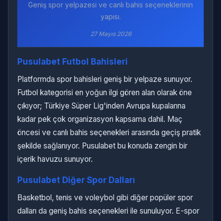
Geniş spor yelpazesi ve canlı bahis seçeneklerinin
yapısı.
27 Mayıs 2026
Pusulabet Futbol Bahisleri
Platformda spor bahisleri geniş bir yelpaze sunuyor.
Futbol kategorisi en yoğun ilgi gören alan olarak öne
çıkıyor; Türkiye Süper Lig'inden Avrupa kupalarına
kadar pek çok organizasyon kapsama dahil. Maç
öncesi ve canlı bahis seçenekleri arasında geçiş pratik
şekilde sağlanıyor. Pusulabet bu konuda zengin bir
içerik havuzu sunuyor.
Pusulabet Diğer Spor Dalları
Basketbol, tenis ve voleybol gibi diğer popüler spor
dalları da geniş bahis seçenekleri ile sunuluyor. E-spor