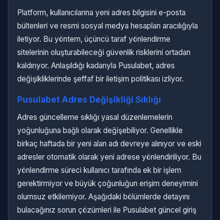
Platform, kullanıcılarına yeni adres bilgisini e-posta
bültenleri ve resmi sosyal medya hesapları aracılığıyla
iletiyor. Bu yöntem, üçüncü taraf yönlendirme
sitelerinin oluşturabileceği güvenlik risklerini ortadan
kaldırıyor. Anlaşıldığı kadarıyla Pusulabet, adres
değişikliklerinde şeffaf bir iletişim politikası izliyor.
Pusulabet Adres Değişikliği Sıklığı
Adres güncelleme sıklığı yasal düzenlemelerin
yoğunluğuna bağlı olarak değişebiliyor. Genellikle
birkaç haftada bir yeni alan adı devreye alınıyor ve eski
adresler otomatik olarak yeni adrese yönlendiriliyor. Bu
yönlendirme süreci kullanıcı tarafında ek bir işlem
gerektirmiyor ve büyük çoğunluğun erişim deneyimini
olumsuz etkilemiyor. Aşağıdaki bölümlerde detayını
bulacağınız sorun çözümleri ile Pusulabet güncel giriş