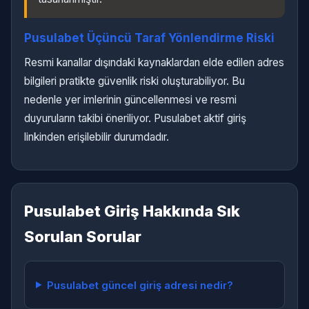
Pusulabet Üçüncü Taraf Yönlendirme Riski
Resmi kanallar dışındaki kaynaklardan elde edilen adres
bilgileri pratikte güvenlik riski oluşturabiliyor. Bu
nedenle yer imlerinin güncellenmesi ve resmi
duyuruların takibi öneriliyor. Pusulabet aktif giriş
linkinden erişilebilir durumdadır.
Pusulabet Giriş Hakkında Sık
Sorulan Sorular
Pusulabet güncel giriş adresi nedir?