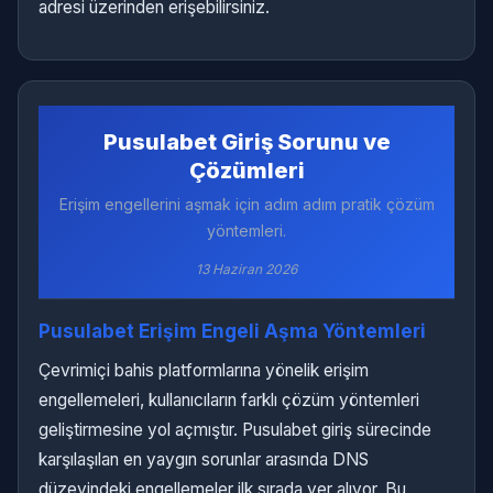
adresi üzerinden erişebilirsiniz.
Pusulabet Giriş Sorunu ve
Çözümleri
Erişim engellerini aşmak için adım adım pratik çözüm
yöntemleri.
13 Haziran 2026
Pusulabet Erişim Engeli Aşma Yöntemleri
Çevrimiçi bahis platformlarına yönelik erişim
engellemeleri, kullanıcıların farklı çözüm yöntemleri
geliştirmesine yol açmıştır. Pusulabet giriş sürecinde
karşılaşılan en yaygın sorunlar arasında DNS
düzeyindeki engellemeler ilk sırada yer alıyor. Bu