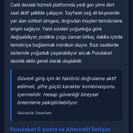
Canlı destek hizmeti platformda yedi gün yirmi dört
saat aktif şekilde çalışıyor. Sayfanın sağ alt köşesinde
yer alan sohbet simgesi, doğrudan müşteri temsilcisine
erişim sağlıyor. Yanıt süreleri yoğunluğa göre
değişebiliyor; pratikte çoğu zaman birkaç dakika içinde
temsilciye bağlanmak mümkün oluyor. Bazı saatlerde
sistemde yoğunluk yaşanabiliyor ancak Pusulabet
destek ekibi genel olarak ulaşılabilir.
Güvenli giriş için iki faktörlü doğrulama aktif
edilmeli, şifre güçlü karakter kombinasyonu
içermelidir. Hesap güvenliği bireysel
önlemlerle pekiştirilebiliyor.
Güvenlik Önerileri
Pusulabet E-posta ve Alternatif İletişim