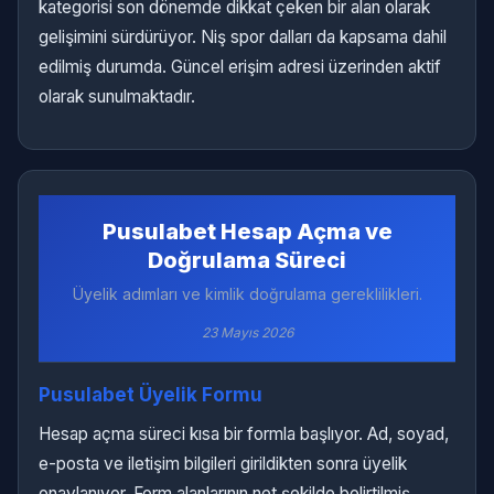
kategorisi son dönemde dikkat çeken bir alan olarak
gelişimini sürdürüyor. Niş spor dalları da kapsama dahil
edilmiş durumda. Güncel erişim adresi üzerinden aktif
olarak sunulmaktadır.
Pusulabet Hesap Açma ve
Doğrulama Süreci
Üyelik adımları ve kimlik doğrulama gereklilikleri.
23 Mayıs 2026
Pusulabet Üyelik Formu
Hesap açma süreci kısa bir formla başlıyor. Ad, soyad,
e-posta ve iletişim bilgileri girildikten sonra üyelik
onaylanıyor. Form alanlarının net şekilde belirtilmiş