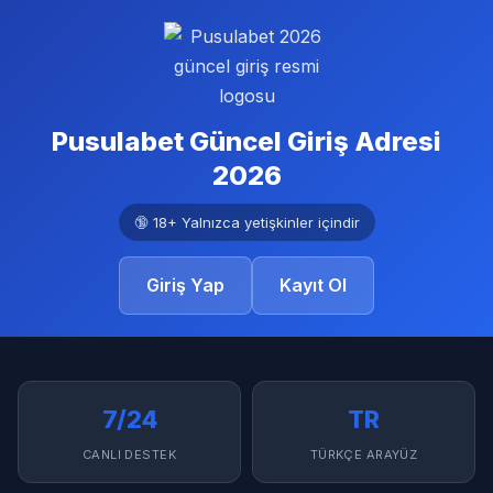
Pusulabet Güncel Giriş Adresi
2026
🔞 18+ Yalnızca yetişkinler içindir
Giriş Yap
Kayıt Ol
7/24
TR
CANLI DESTEK
TÜRKÇE ARAYÜZ