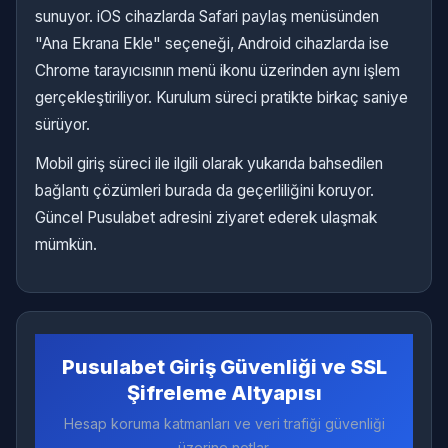
sunuyor. iOS cihazlarda Safari paylaş menüsünden
"Ana Ekrana Ekle" seçeneği, Android cihazlarda ise
Chrome tarayıcısının menü ikonu üzerinden aynı işlem
gerçekleştiriliyor. Kurulum süreci pratikte birkaç saniye
sürüyor.
Mobil giriş süreci ile ilgili olarak yukarıda bahsedilen
bağlantı çözümleri burada da geçerliliğini koruyor.
Güncel Pusulabet adresini ziyaret ederek ulaşmak
mümkün.
Pusulabet Giriş Güvenliği ve SSL
Şifreleme Altyapısı
Hesap koruma katmanları ve veri trafiği güvenliği
üzerine notlar.