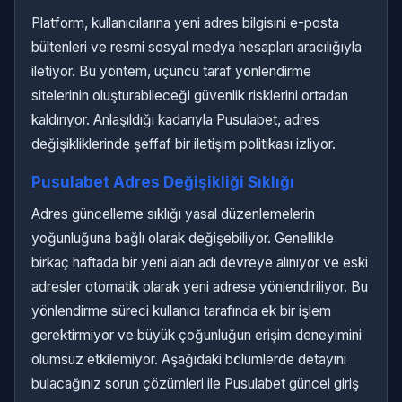
Platform, kullanıcılarına yeni adres bilgisini e-posta
bültenleri ve resmi sosyal medya hesapları aracılığıyla
iletiyor. Bu yöntem, üçüncü taraf yönlendirme
sitelerinin oluşturabileceği güvenlik risklerini ortadan
kaldırıyor. Anlaşıldığı kadarıyla Pusulabet, adres
değişikliklerinde şeffaf bir iletişim politikası izliyor.
Pusulabet Adres Değişikliği Sıklığı
Adres güncelleme sıklığı yasal düzenlemelerin
yoğunluğuna bağlı olarak değişebiliyor. Genellikle
birkaç haftada bir yeni alan adı devreye alınıyor ve eski
adresler otomatik olarak yeni adrese yönlendiriliyor. Bu
yönlendirme süreci kullanıcı tarafında ek bir işlem
gerektirmiyor ve büyük çoğunluğun erişim deneyimini
olumsuz etkilemiyor. Aşağıdaki bölümlerde detayını
bulacağınız sorun çözümleri ile Pusulabet güncel giriş