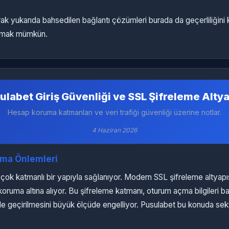
 olarak yukarıda bahsedilen bağlantı çözümleri burada da geçerliliğin
aşmak mümkün.
ulabet Giriş Güvenliği ve SSL Şifreleme Altya
Hesap koruma katmanları ve veri trafiği güvenliği üzerine notlar.
4 Haziran 2026
ma Önlemleri
ok katmanlı bir yapıyla sağlanıyor. Modern SSL şifreleme altyapısı
 koruma altına alıyor. Bu şifreleme katmanı, oturum açma bilgileri b
ele geçirilmesini büyük ölçüde engelliyor. Pusulabet bu konuda sekt