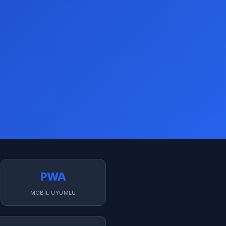
PWA
MOBIL UYUMLU