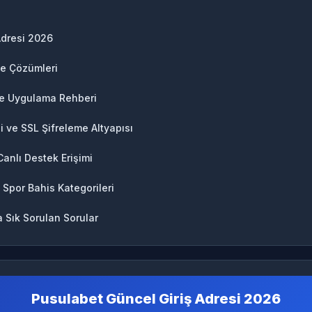
Adresi 2026
ve Çözümleri
ve Uygulama Rehberi
i ve SSL Şifreleme Altyapısı
Canlı Destek Erişimi
 Spor Bahis Kategorileri
 Sık Sorulan Sorular
Pusulabet Güncel Giriş Adresi 2026