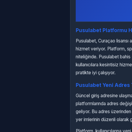
Pusulabet Platformu H
Pusulabet, Curaçao lisansı a
hizmet veriyor. Platform, sp
niteliğinde. Pusulabet bahis
kullanıcılara kesintisiz hi
pratikte iyi çalışıyor.
Pusulabet Yeni Adres 
Güncel giriş adresine ulaşman
platformlarında adres değişi
geliyor. Bu adres üzerinden 
yer imlerinin düzenli olarak
Platform, kullanıcılarına yen