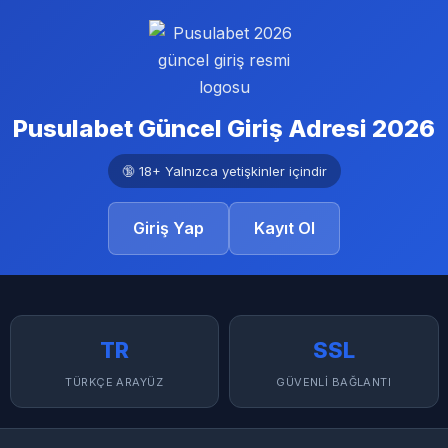
Pusulabet Güncel Giriş Adresi 2026
🔞 18+ Yalnızca yetişkinler içindir
Giriş Yap
Kayıt Ol
TR
SSL
TÜRKÇE ARAYÜZ
GÜVENLI BAĞLANTI