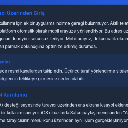
ıcı Üzerinden Giriş
ullanımı için ek bir uygulama indirme gereği bulunmuyor. Akıllı tele
 platform otomatik olarak mobil arayüze yönlendiriyor. Bu adres üz
uğunun deneyimi sorunsuz ilerliyor. Mobil arayüz, dokunmatik ekran
ları parmak dokunuşuna optimize edilmiş durumda.
enler
dece resmi kanallardan takip edin. Üçüncü taraf yönlendirme siteleri
ilgilerinin tehlikeye girmesine neden olabilir.
l Kurulumu
desteği sayesinde tarayıcı üzerinden ana ekrana kısayol ekleneb
bir kullanım sunuyor. iOS cihazlarda Safari paylaş menüsünden "
e tarayıcısının menü ikonu üzerinden aynı işlem gerçekleştiriliyor