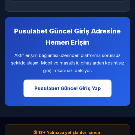
Pusulabet Güncel Giriş Adresine
Hemen Erişin
Aktif erişim bağlantısı üzerinden platforma sorunsuz
şekilde ulaşın. Mobil ve masaüstü cihazlardan kesintisiz
giriş imkanı sizi bekliyor.
Pusulabet Güncel Giriş Yap
🔞 18+ Yalnızca yetişkinler içindir.