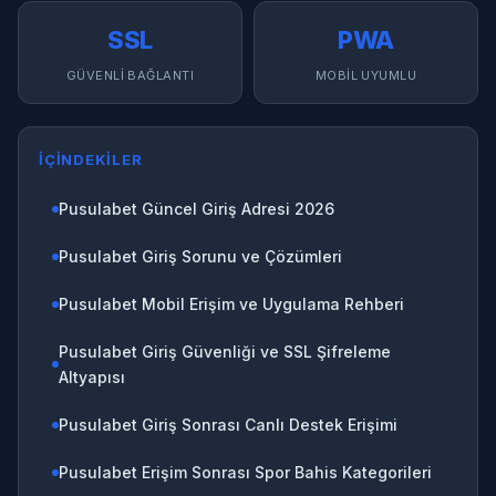
SSL
PWA
GÜVENLI BAĞLANTI
MOBIL UYUMLU
İÇINDEKILER
Pusulabet Güncel Giriş Adresi 2026
Pusulabet Giriş Sorunu ve Çözümleri
Pusulabet Mobil Erişim ve Uygulama Rehberi
Pusulabet Giriş Güvenliği ve SSL Şifreleme
Altyapısı
Pusulabet Giriş Sonrası Canlı Destek Erişimi
Pusulabet Erişim Sonrası Spor Bahis Kategorileri