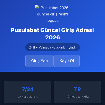
Pusulabet Güncel Giriş Adresi
2026
🔞 18+ Yalnızca yetişkinler içindir
Giriş Yap
Kayıt Ol
7/24
TR
CANLI DESTEK
TÜRKÇE ARAYÜZ