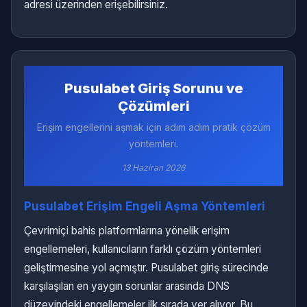
adresi üzerinden erişebilirsiniz.
Pusulabet Giriş Sorunu ve
Çözümleri
Erişim engellerini aşmak için adım adım pratik çözüm
yöntemleri.
13 Haziran 2026
Pusulabet Erişim Engeli Aşma Yöntemleri
Çevrimiçi bahis platformlarına yönelik erişim
engellemeleri, kullanıcıların farklı çözüm yöntemleri
geliştirmesine yol açmıştır. Pusulabet giriş sürecinde
karşılaşılan en yaygın sorunlar arasında DNS
düzeyindeki engellemeler ilk sırada yer alıyor. Bu