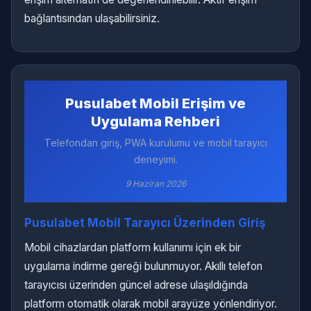
bağlantısından ulaşabilirsiniz.
Pusulabet Mobil Erişim ve
Uygulama Rehberi
Telefondan giriş, PWA kurulumu ve mobil tarayıcı
deneyimi.
9 Haziran 2026
Pusulabet Mobil Tarayıcı Üzerinden Giriş
Mobil cihazlardan platform kullanımı için ek bir
uygulama indirme gereği bulunmuyor. Akıllı telefon
tarayıcısı üzerinden güncel adrese ulaşıldığında
platform otomatik olarak mobil arayüze yönlendiriyor.