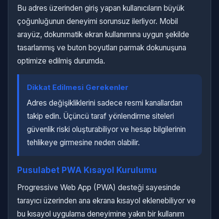
Bu adres üzerinden giriş yapan kullanıcıların büyük
çoğunluğunun deneyimi sorunsuz ilerliyor. Mobil
arayüz, dokunmatik ekran kullanımına uygun şekilde
tasarlanmış ve buton boyutları parmak dokunuşuna
optimize edilmiş durumda.
Dikkat Edilmesi Gerekenler
Adres değişikliklerini sadece resmi kanallardan
takip edin. Üçüncü taraf yönlendirme siteleri
güvenlik riski oluşturabiliyor ve hesap bilgilerinin
tehlikeye girmesine neden olabilir.
Pusulabet PWA Kısayol Kurulumu
Progressive Web App (PWA) desteği sayesinde
tarayıcı üzerinden ana ekrana kısayol eklenebiliyor ve
bu kısayol uygulama deneyimine yakın bir kullanım