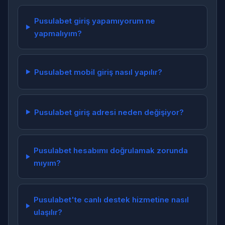
Pusulabet giriş yapamıyorum ne
yapmalıyım?
Pusulabet mobil giriş nasıl yapılır?
Pusulabet giriş adresi neden değişiyor?
Pusulabet hesabımı doğrulamak zorunda
mıyım?
Pusulabet'te canlı destek hizmetine nasıl
ulaşılır?