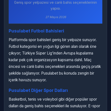
Geniş spor yelpazesi ve canlı bahis seçeneklerinin
yapısı.
27 Mayıs 2026
Pusulabet Futbol Bahisleri
Platformda spor bahisleri geniş bir yelpaze sunuyor.
Futbol kategorisi en yoğun ilgi gören alan olarak öne
çıkıyor; Türkiye Süper Lig'inden Avrupa kupalarına
kadar pek çok organizasyon kapsama dahil. Maç
öncesi ve canlı bahis seçenekleri arasında geçiş pratik
şekilde sağlanıyor. Pusulabet bu konuda zengin bir
içerik havuzu sunuyor.
Pusulabet Diğer Spor Dalları
Basketbol, tenis ve voleybol gibi diğer popüler spor
dalları da geniş bahis seçenekleri ile sunuluyor. E-spor