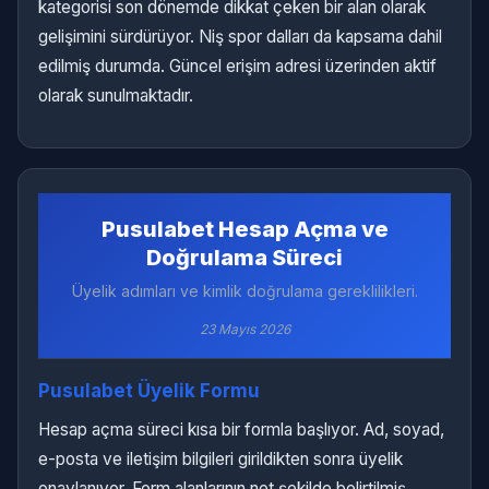
kategorisi son dönemde dikkat çeken bir alan olarak
gelişimini sürdürüyor. Niş spor dalları da kapsama dahil
edilmiş durumda. Güncel erişim adresi üzerinden aktif
olarak sunulmaktadır.
Pusulabet Hesap Açma ve
Doğrulama Süreci
Üyelik adımları ve kimlik doğrulama gereklilikleri.
23 Mayıs 2026
Pusulabet Üyelik Formu
Hesap açma süreci kısa bir formla başlıyor. Ad, soyad,
e-posta ve iletişim bilgileri girildikten sonra üyelik
onaylanıyor. Form alanlarının net şekilde belirtilmiş