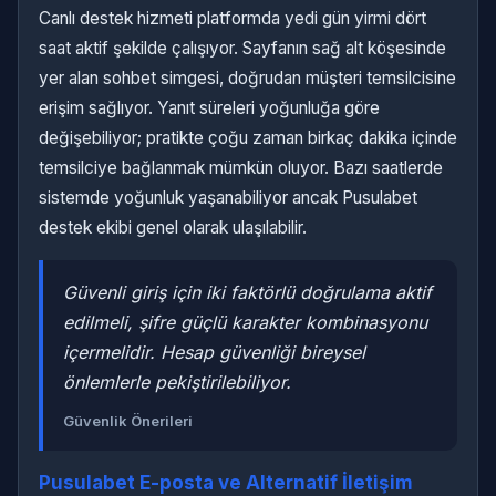
Canlı destek hizmeti platformda yedi gün yirmi dört
saat aktif şekilde çalışıyor. Sayfanın sağ alt köşesinde
yer alan sohbet simgesi, doğrudan müşteri temsilcisine
erişim sağlıyor. Yanıt süreleri yoğunluğa göre
değişebiliyor; pratikte çoğu zaman birkaç dakika içinde
temsilciye bağlanmak mümkün oluyor. Bazı saatlerde
sistemde yoğunluk yaşanabiliyor ancak Pusulabet
destek ekibi genel olarak ulaşılabilir.
Güvenli giriş için iki faktörlü doğrulama aktif
edilmeli, şifre güçlü karakter kombinasyonu
içermelidir. Hesap güvenliği bireysel
önlemlerle pekiştirilebiliyor.
Güvenlik Önerileri
Pusulabet E-posta ve Alternatif İletişim