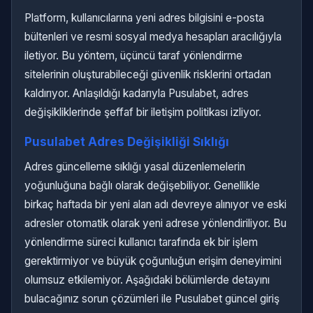
Platform, kullanıcılarına yeni adres bilgisini e-posta
bültenleri ve resmi sosyal medya hesapları aracılığıyla
iletiyor. Bu yöntem, üçüncü taraf yönlendirme
sitelerinin oluşturabileceği güvenlik risklerini ortadan
kaldırıyor. Anlaşıldığı kadarıyla Pusulabet, adres
değişikliklerinde şeffaf bir iletişim politikası izliyor.
Pusulabet Adres Değişikliği Sıklığı
Adres güncelleme sıklığı yasal düzenlemelerin
yoğunluğuna bağlı olarak değişebiliyor. Genellikle
birkaç haftada bir yeni alan adı devreye alınıyor ve eski
adresler otomatik olarak yeni adrese yönlendiriliyor. Bu
yönlendirme süreci kullanıcı tarafında ek bir işlem
gerektirmiyor ve büyük çoğunluğun erişim deneyimini
olumsuz etkilemiyor. Aşağıdaki bölümlerde detayını
bulacağınız sorun çözümleri ile Pusulabet güncel giriş