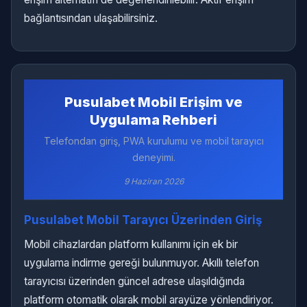
bağlantısından ulaşabilirsiniz.
Pusulabet Mobil Erişim ve
Uygulama Rehberi
Telefondan giriş, PWA kurulumu ve mobil tarayıcı
deneyimi.
9 Haziran 2026
Pusulabet Mobil Tarayıcı Üzerinden Giriş
Mobil cihazlardan platform kullanımı için ek bir
uygulama indirme gereği bulunmuyor. Akıllı telefon
tarayıcısı üzerinden güncel adrese ulaşıldığında
platform otomatik olarak mobil arayüze yönlendiriyor.