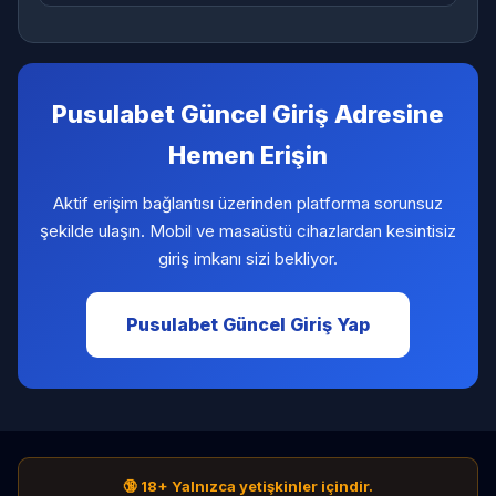
Pusulabet Güncel Giriş Adresine
Hemen Erişin
Aktif erişim bağlantısı üzerinden platforma sorunsuz
şekilde ulaşın. Mobil ve masaüstü cihazlardan kesintisiz
giriş imkanı sizi bekliyor.
Pusulabet Güncel Giriş Yap
🔞 18+ Yalnızca yetişkinler içindir.