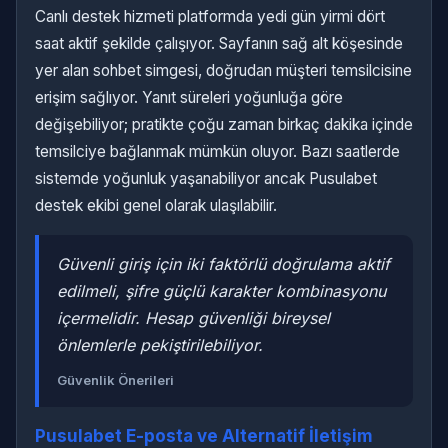
Canlı destek hizmeti platformda yedi gün yirmi dört
saat aktif şekilde çalışıyor. Sayfanın sağ alt köşesinde
yer alan sohbet simgesi, doğrudan müşteri temsilcisine
erişim sağlıyor. Yanıt süreleri yoğunluğa göre
değişebiliyor; pratikte çoğu zaman birkaç dakika içinde
temsilciye bağlanmak mümkün oluyor. Bazı saatlerde
sistemde yoğunluk yaşanabiliyor ancak Pusulabet
destek ekibi genel olarak ulaşılabilir.
Güvenli giriş için iki faktörlü doğrulama aktif
edilmeli, şifre güçlü karakter kombinasyonu
içermelidir. Hesap güvenliği bireysel
önlemlerle pekiştirilebiliyor.
Güvenlik Önerileri
Pusulabet E-posta ve Alternatif İletişim