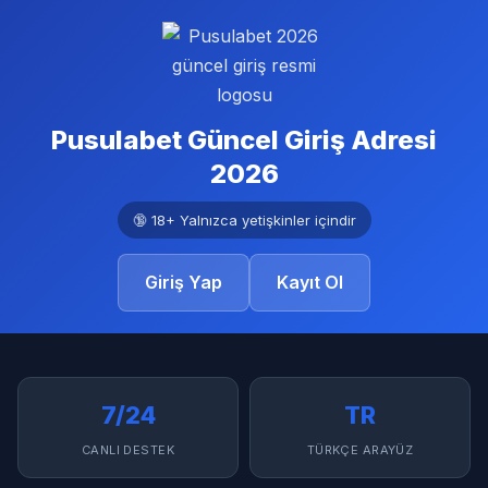
Pusulabet Güncel Giriş Adresi
2026
🔞 18+ Yalnızca yetişkinler içindir
Giriş Yap
Kayıt Ol
7/24
TR
CANLI DESTEK
TÜRKÇE ARAYÜZ