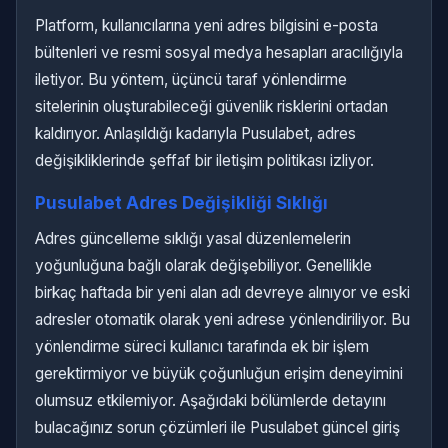
Platform, kullanıcılarına yeni adres bilgisini e-posta
bültenleri ve resmi sosyal medya hesapları aracılığıyla
iletiyor. Bu yöntem, üçüncü taraf yönlendirme
sitelerinin oluşturabileceği güvenlik risklerini ortadan
kaldırıyor. Anlaşıldığı kadarıyla Pusulabet, adres
değişikliklerinde şeffaf bir iletişim politikası izliyor.
Pusulabet Adres Değişikliği Sıklığı
Adres güncelleme sıklığı yasal düzenlemelerin
yoğunluğuna bağlı olarak değişebiliyor. Genellikle
birkaç haftada bir yeni alan adı devreye alınıyor ve eski
adresler otomatik olarak yeni adrese yönlendiriliyor. Bu
yönlendirme süreci kullanıcı tarafında ek bir işlem
gerektirmiyor ve büyük çoğunluğun erişim deneyimini
olumsuz etkilemiyor. Aşağıdaki bölümlerde detayını
bulacağınız sorun çözümleri ile Pusulabet güncel giriş