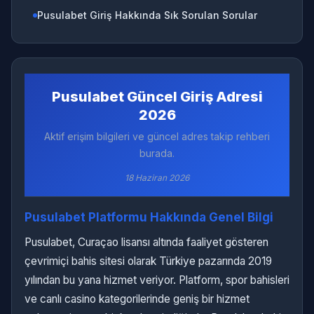
Pusulabet Giriş Hakkında Sık Sorulan Sorular
Pusulabet Güncel Giriş Adresi
2026
Aktif erişim bilgileri ve güncel adres takip rehberi
burada.
18 Haziran 2026
Pusulabet Platformu Hakkında Genel Bilgi
Pusulabet, Curaçao lisansı altında faaliyet gösteren
çevrimiçi bahis sitesi olarak Türkiye pazarında 2019
yılından bu yana hizmet veriyor. Platform, spor bahisleri
ve canlı casino kategorilerinde geniş bir hizmet