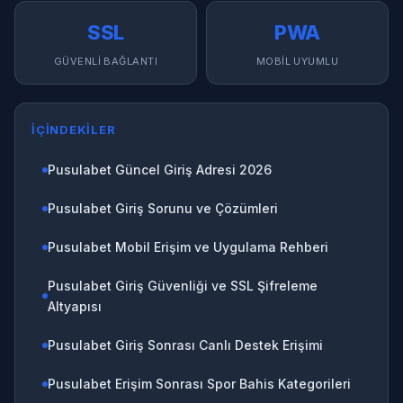
SSL
PWA
GÜVENLI BAĞLANTI
MOBIL UYUMLU
İÇINDEKILER
Pusulabet Güncel Giriş Adresi 2026
Pusulabet Giriş Sorunu ve Çözümleri
Pusulabet Mobil Erişim ve Uygulama Rehberi
Pusulabet Giriş Güvenliği ve SSL Şifreleme
Altyapısı
Pusulabet Giriş Sonrası Canlı Destek Erişimi
Pusulabet Erişim Sonrası Spor Bahis Kategorileri