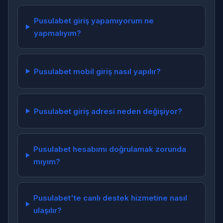
Pusulabet giriş yapamıyorum ne
yapmalıyım?
Pusulabet mobil giriş nasıl yapılır?
Pusulabet giriş adresi neden değişiyor?
Pusulabet hesabımı doğrulamak zorunda
mıyım?
Pusulabet'te canlı destek hizmetine nasıl
ulaşılır?