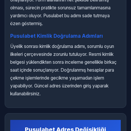
olması, sürecin pratikte sorunsuz tamamlanmasına
yardımcı oluyor. Pusulabet bu adımı sade tutmaya
özen göstermiş.
Pusulabet Kimlik Doğrulama Adımları
Üyelik sonrası kimlik doğrulama adımı, sorumlu oyun
ilkeleri çerçevesinde zorunlu tutuluyor. Resmi kimlik
belgesi yüklendikten sonra inceleme genellikle birkaç
saat içinde sonuçlanıyor. Doğrulanmış hesaplar para
çekme işlemlerinde gecikme yaşamadan işlem
yapabiliyor. Güncel adres üzerinden giriş yaparak
kullanabilirsiniz.
Pusulabet Adres Değişikliği