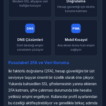
Doğrulama
Modern SSL altyapısı veri
trafiğini koruyor
Hesap güvenliği için ekstra
koruma katmanı
DNS
PWA
DNS Çözümleri
Mobil Kısayol
DoH desteği erişim
Ana ekran ikonu hızlı erişim
sorunlarını çözüyor
sağlıyor
Pusulabet 2FA ve Veri Koruma
İki faktörlü doğrulama (2FA), hesap güvenliğini bir üst
seviyeye taşıyan önemli bir özellik olarak öne çıkıyor.
Yukarıda bahsedilen SSL şifrelemesinin yanına eklenen
2FA katmanı, şifre çalınması durumunda bile hesaba
yetkisiz erişimi engelliyor. Kullanıcılar profil ayarlarından
bu özelliği aktifleştirebiliyor ve genellikle birkaç adımda