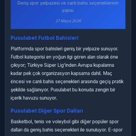
Geniş spor yelpazesi ve canlı bahis seçeneklerinin
yapısı.
27 Mayıs 2026
Pusulabet Futbol Bahisleri
Platformda spor bahisleri geniş bir yelpaze sunuyor.
Futbol kategorisi en yoğun ilgi gören alan olarak öne
çıkıyor; Türkiye Süper Lig'inden Avrupa kupalarına
kadar pek çok organizasyon kapsama dahil. Maç
öncesi ve canlı bahis seçenekleri arasında geçiş pratik
şekilde sağlanıyor. Pusulabet bu konuda zengin bir
içerik havuzu sunuyor.
Pusulabet Diğer Spor Dalları
Basketbol, tenis ve voleybol gibi diğer popüler spor
dalları da geniş bahis seçenekleri ile sunuluyor. E-spor