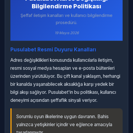
Bilgilendirme Politikası
Şeffaf iletişim kanalları ve kullanıcı bilgilendirme
prosedürü.
19 Mayıs 2026
Pusulabet Resmi Duyuru Kanalları
Adres değişiklikleri konusunda kullanıcılarla iletişim,
resmi sosyal medya hesapları ve e-posta bültenleri
üzerinden yürütülüyor. Bu çift kanal yaklaşım, herhangi
bir kanalda yaşanabilecek aksaklığa karşı yedek bir
bilgi akışı sağlıyor. Pusulabet'in bu politikası, kullanıcı
deneyimi açısından şeffaflık sinyali veriyor.
Sorumlu oyun ilkelerine uygun davranın. Bahis
yalnızca yetişkinler içindir ve eğlence amacıyla
tasarlanmıştır.