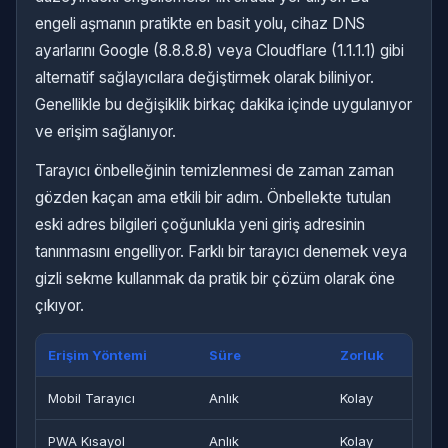
engeli aşmanın pratikte en basit yolu, cihaz DNS
ayarlarını Google (8.8.8.8) veya Cloudflare (1.1.1.1) gibi
alternatif sağlayıcılara değiştirmek olarak biliniyor.
Genellikle bu değişiklik birkaç dakika içinde uygulanıyor
ve erişim sağlanıyor.
Tarayıcı önbelleğinin temizlenmesi de zaman zaman
gözden kaçan ama etkili bir adım. Önbellekte tutulan
eski adres bilgileri çoğunlukla yeni giriş adresinin
tanınmasını engelliyor. Farklı bir tarayıcı denemek veya
gizli sekme kullanmak da pratik bir çözüm olarak öne
çıkıyor.
Erişim Yöntemi
Süre
Zorluk
Mobil Tarayıcı
Anlık
Kolay
PWA Kısayol
Anlık
Kolay