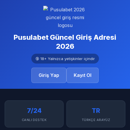
Pusulabet Güncel Giriş Adresi
2026
🔞 18+ Yalnızca yetişkinler içindir
Giriş Yap
Kayıt Ol
7/24
TR
CANLI DESTEK
TÜRKÇE ARAYÜZ