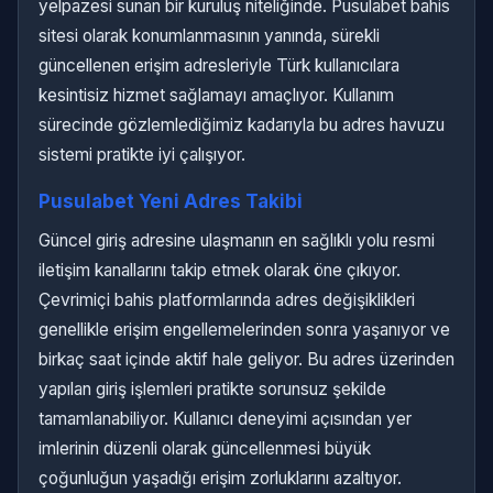
yelpazesi sunan bir kuruluş niteliğinde. Pusulabet bahis
sitesi olarak konumlanmasının yanında, sürekli
güncellenen erişim adresleriyle Türk kullanıcılara
kesintisiz hizmet sağlamayı amaçlıyor. Kullanım
sürecinde gözlemlediğimiz kadarıyla bu adres havuzu
sistemi pratikte iyi çalışıyor.
Pusulabet Yeni Adres Takibi
Güncel giriş adresine ulaşmanın en sağlıklı yolu resmi
iletişim kanallarını takip etmek olarak öne çıkıyor.
Çevrimiçi bahis platformlarında adres değişiklikleri
genellikle erişim engellemelerinden sonra yaşanıyor ve
birkaç saat içinde aktif hale geliyor. Bu adres üzerinden
yapılan giriş işlemleri pratikte sorunsuz şekilde
tamamlanabiliyor. Kullanıcı deneyimi açısından yer
imlerinin düzenli olarak güncellenmesi büyük
çoğunluğun yaşadığı erişim zorluklarını azaltıyor.