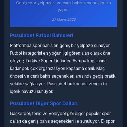
Geniş spor yelpazesi ve canlı bahis seçeneklerinin
yapısı.
27 Mayıs 2026
Pusulabet Futbol Bahisleri
Platformda spor bahisleri geniş bir yelpaze sunuyor.
Futbol kategorisi en yoğun ilgi gören alan olarak öne
çıkıyor; Türkiye Süper Lig'inden Avrupa kupalarına
kadar pek çok organizasyon kapsama dahil. Maç
öncesi ve canlı bahis seçenekleri arasında geçiş pratik
şekilde sağlanıyor. Pusulabet bu konuda zengin bir
içerik havuzu sunuyor.
Pusulabet Diğer Spor Dalları
Basketbol, tenis ve voleybol gibi diğer popüler spor
dalları da geniş bahis seçenekleri ile sunuluyor. E-spor