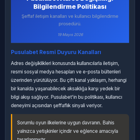
Bilgilendirme Politikası
Şeffaf iletişim kanalları ve kullanıcı bilgilendirme
prosedürü.
19 Mayıs 2026
Pusulabet Resmi Duyuru Kanalları
Adres değişiklikleri konusunda kullanıcılarla iletişim,
resmi sosyal medya hesapları ve e-posta bültenleri
üzerinden yürütülüyor. Bu çift kanal yaklaşım, herhangi
bir kanalda yaşanabilecek aksaklığa karşı yedek bir
bilgi akışı sağlıyor. Pusulabet'in bu politikası, kullanıcı
deneyimi açısından şeffaflık sinyali veriyor.
Sorumlu oyun ilkelerine uygun davranın. Bahis
yalnızca yetişkinler içindir ve eğlence amacıyla
tasarlanmıştır.