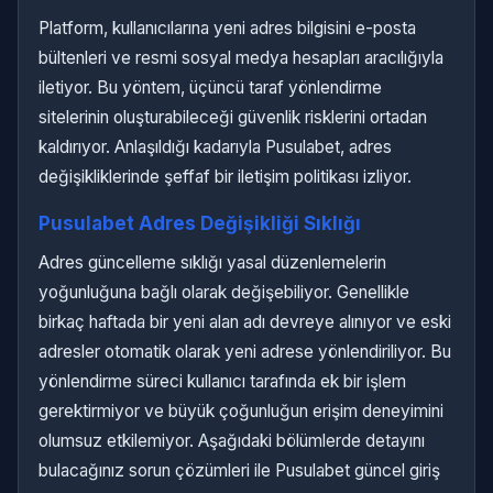
Platform, kullanıcılarına yeni adres bilgisini e-posta
bültenleri ve resmi sosyal medya hesapları aracılığıyla
iletiyor. Bu yöntem, üçüncü taraf yönlendirme
sitelerinin oluşturabileceği güvenlik risklerini ortadan
kaldırıyor. Anlaşıldığı kadarıyla Pusulabet, adres
değişikliklerinde şeffaf bir iletişim politikası izliyor.
Pusulabet Adres Değişikliği Sıklığı
Adres güncelleme sıklığı yasal düzenlemelerin
yoğunluğuna bağlı olarak değişebiliyor. Genellikle
birkaç haftada bir yeni alan adı devreye alınıyor ve eski
adresler otomatik olarak yeni adrese yönlendiriliyor. Bu
yönlendirme süreci kullanıcı tarafında ek bir işlem
gerektirmiyor ve büyük çoğunluğun erişim deneyimini
olumsuz etkilemiyor. Aşağıdaki bölümlerde detayını
bulacağınız sorun çözümleri ile Pusulabet güncel giriş