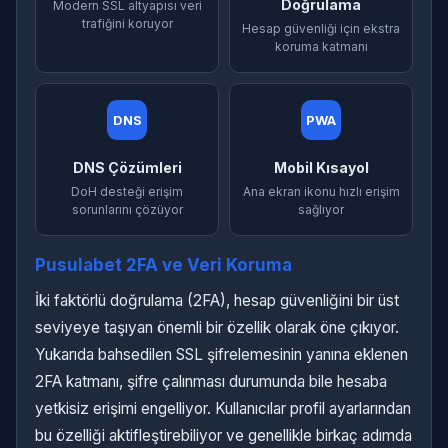
Doğrulama
Modern SSL altyapısı veri
trafiğini koruyor
Hesap güvenliği için ekstra
koruma katmanı
DNS
PWA
DNS Çözümleri
Mobil Kısayol
DoH desteği erişim
Ana ekran ikonu hızlı erişim
sorunlarını çözüyor
sağlıyor
Pusulabet 2FA ve Veri Koruma
İki faktörlü doğrulama (2FA), hesap güvenliğini bir üst
seviyeye taşıyan önemli bir özellik olarak öne çıkıyor.
Yukarıda bahsedilen SSL şifrelemesinin yanına eklenen
2FA katmanı, şifre çalınması durumunda bile hesaba
yetkisiz erişimi engelliyor. Kullanıcılar profil ayarlarından
bu özelliği aktifleştirebiliyor ve genellikle birkaç adımda