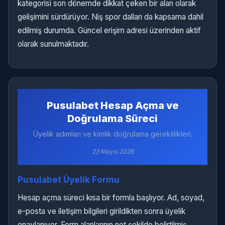
kategorisi son dönemde dikkat çeken bir alan olarak
gelişimini sürdürüyor. Niş spor dalları da kapsama dahil
edilmiş durumda. Güncel erişim adresi üzerinden aktif
olarak sunulmaktadır.
Pusulabet Hesap Açma ve
Doğrulama Süreci
Üyelik adımları ve kimlik doğrulama gereklilikleri.
23 Mayıs 2026
Pusulabet Üyelik Formu
Hesap açma süreci kısa bir formla başlıyor. Ad, soyad,
e-posta ve iletişim bilgileri girildikten sonra üyelik
onaylanıyor. Form alanlarının net şekilde belirtilmiş