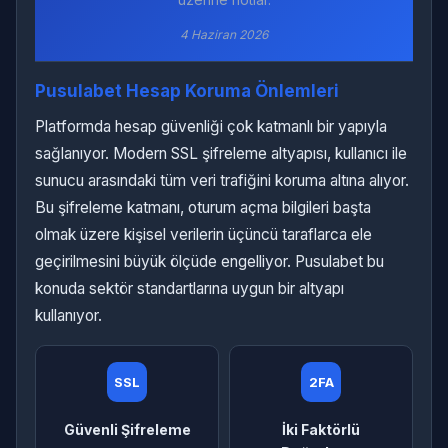
4 Haziran 2026
Pusulabet Hesap Koruma Önlemleri
Platformda hesap güvenliği çok katmanlı bir yapıyla
sağlanıyor. Modern SSL şifreleme altyapısı, kullanıcı ile
sunucu arasındaki tüm veri trafiğini koruma altına alıyor.
Bu şifreleme katmanı, oturum açma bilgileri başta
olmak üzere kişisel verilerin üçüncü taraflarca ele
geçirilmesini büyük ölçüde engelliyor. Pusulabet bu
konuda sektör standartlarına uygun bir altyapı
kullanıyor.
SSL
2FA
Güvenli Şifreleme
İki Faktörlü