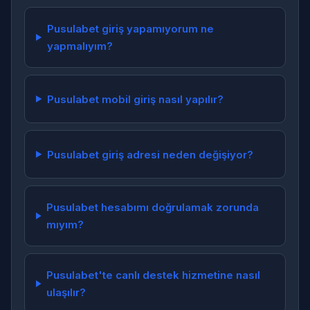
Pusulabet giriş yapamıyorum ne
yapmalıyım?
Pusulabet mobil giriş nasıl yapılır?
Pusulabet giriş adresi neden değişiyor?
Pusulabet hesabımı doğrulamak zorunda
mıyım?
Pusulabet'te canlı destek hizmetine nasıl
ulaşılır?