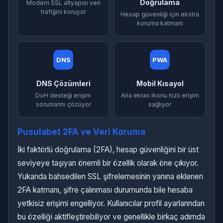
Doğrulama
Modern SSL altyapısı veri
trafiğini koruyor
Hesap güvenliği için ekstra
koruma katmanı
DNS
PWA
DNS Çözümleri
Mobil Kısayol
DoH desteği erişim
Ana ekran ikonu hızlı erişim
sorunlarını çözüyor
sağlıyor
Pusulabet 2FA ve Veri Koruma
İki faktörlü doğrulama (2FA), hesap güvenliğini bir üst
seviyeye taşıyan önemli bir özellik olarak öne çıkıyor.
Yukarıda bahsedilen SSL şifrelemesinin yanına eklenen
2FA katmanı, şifre çalınması durumunda bile hesaba
yetkisiz erişimi engelliyor. Kullanıcılar profil ayarlarından
bu özelliği aktifleştirebiliyor ve genellikle birkaç adımda