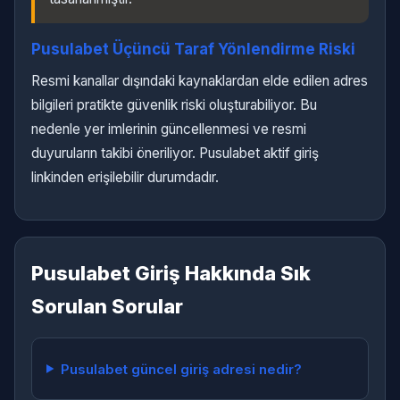
Pusulabet Üçüncü Taraf Yönlendirme Riski
Resmi kanallar dışındaki kaynaklardan elde edilen adres
bilgileri pratikte güvenlik riski oluşturabiliyor. Bu
nedenle yer imlerinin güncellenmesi ve resmi
duyuruların takibi öneriliyor. Pusulabet aktif giriş
linkinden erişilebilir durumdadır.
Pusulabet Giriş Hakkında Sık
Sorulan Sorular
Pusulabet güncel giriş adresi nedir?