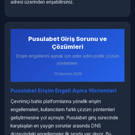
adresi üzerinden erişebilirsiniz.
Pusulabet Giriş Sorunu ve
Çözümleri
Erişim engellerini aşmak için adım adım pratik çözüm
yöntemleri.
13 Haziran 2026
Pusulabet Erişim Engeli Aşma Yöntemleri
Çevrimiçi bahis platformlarına yönelik erişim
engellemeleri, kullanıcıların farklı çözüm yöntemleri
geliştirmesine yol açmıştır. Pusulabet giriş sürecinde
karşılaşılan en yaygın sorunlar arasında DNS
düzeyindeki engellemeler ilk sırada yer alıyor. Bu