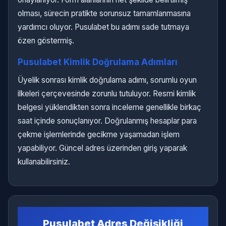
olması, sürecin pratikte sorunsuz tamamlanmasına
yardımcı oluyor. Pusulabet bu adımı sade tutmaya
özen göstermiş.
Pusulabet Kimlik Doğrulama Adımları
Üyelik sonrası kimlik doğrulama adımı, sorumlu oyun
ilkeleri çerçevesinde zorunlu tutuluyor. Resmi kimlik
belgesi yüklendikten sonra inceleme genellikle birkaç
saat içinde sonuçlanıyor. Doğrulanmış hesaplar para
çekme işlemlerinde gecikme yaşamadan işlem
yapabiliyor. Güncel adres üzerinden giriş yaparak
kullanabilirsiniz.
Pusulabet Adres Değişikliği