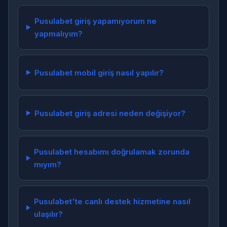
Pusulabet giriş yapamıyorum ne
yapmalıyım?
Pusulabet mobil giriş nasıl yapılır?
Pusulabet giriş adresi neden değişiyor?
Pusulabet hesabımı doğrulamak zorunda
mıyım?
Pusulabet'te canlı destek hizmetine nasıl
ulaşılır?