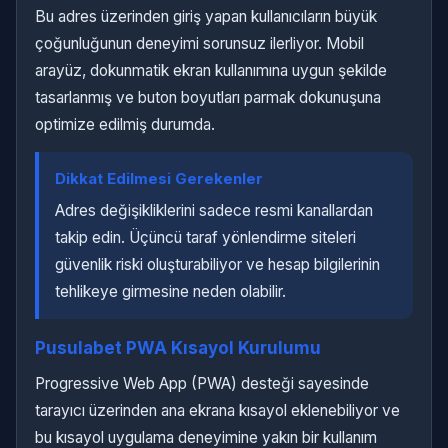
Bu adres üzerinden giriş yapan kullanıcıların büyük
çoğunluğunun deneyimi sorunsuz ilerliyor. Mobil
arayüz, dokunmatik ekran kullanımına uygun şekilde
tasarlanmış ve buton boyutları parmak dokunuşuna
optimize edilmiş durumda.
Dikkat Edilmesi Gerekenler
Adres değişikliklerini sadece resmi kanallardan
takip edin. Üçüncü taraf yönlendirme siteleri
güvenlik riski oluşturabiliyor ve hesap bilgilerinin
tehlikeye girmesine neden olabilir.
Pusulabet PWA Kısayol Kurulumu
Progressive Web App (PWA) desteği sayesinde
tarayıcı üzerinden ana ekrana kısayol eklenebiliyor ve
bu kısayol uygulama deneyimine yakın bir kullanım