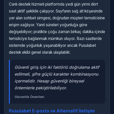
Canlı destek hizmeti platformda yedi gün yirmi dört
saat aktif şekilde çalışıyor. Sayfanın sağ alt köşesinde
yer alan sohbet simgesi, doğrudan müşteri temsilcisine
erişim sağlıyor. Yanıt süreleri yoğunluğa göre
değişebiliyor; pratikte çoğu zaman birkaç dakika içinde
temsilciye bağlanmak mümkün oluyor. Bazı saatlerde
sistemde yoğunluk yaşanabiliyor ancak Pusulabet
destek ekibi genel olarak ulaşılabilir.
Güvenli giriş için iki faktörlü doğrulama aktif
edilmeli, şifre güçlü karakter kombinasyonu
içermelidir. Hesap güvenliği bireysel
önlemlerle pekiştirilebiliyor.
Güvenlik Önerileri
Pusulabet E-posta ve Alternatif İletişim