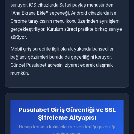
sunuyor. iOS cihazlarda Safari paylaş menüsünden
"Ana Ekrana Ekle" seçeneği, Android cihazlarda ise
Chrome tarayıcısının menü ikonu üzerinden aynı işlem
gerçekleştiriliyor. Kurulum süreci pratikte birkaç saniye
sürüyor.
Mobil giriş süreci ile ilgili olarak yukarıda bahsedilen
bağlantı çözümleri burada da geçerliliğini koruyor.
Güncel Pusulabet adresini ziyaret ederek ulaşmak
mümkün.
Pusulabet Giriş Güvenliği ve SSL
Şifreleme Altyapısı
Hesap koruma katmanları ve veri trafiği güvenliği
üzerine notlar.